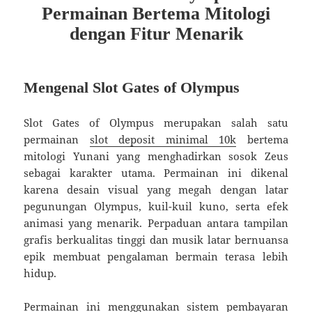
Permainan Bertema Mitologi
dengan Fitur Menarik
Mengenal Slot Gates of Olympus
Slot Gates of Olympus merupakan salah satu
permainan
slot deposit minimal 10k
bertema
mitologi Yunani yang menghadirkan sosok Zeus
sebagai karakter utama. Permainan ini dikenal
karena desain visual yang megah dengan latar
pegunungan Olympus, kuil-kuil kuno, serta efek
animasi yang menarik. Perpaduan antara tampilan
grafis berkualitas tinggi dan musik latar bernuansa
epik membuat pengalaman bermain terasa lebih
hidup.
Permainan ini menggunakan sistem pembayaran