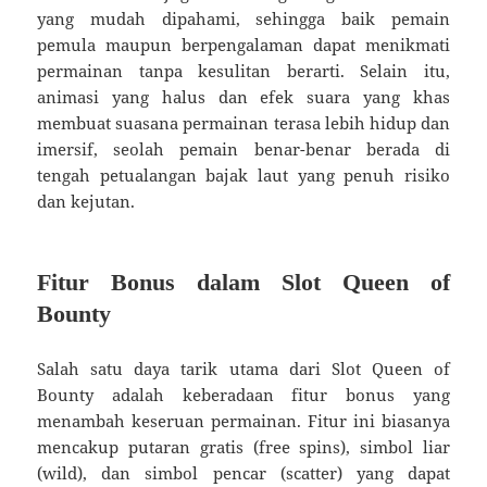
yang mudah dipahami, sehingga baik pemain
pemula maupun berpengalaman dapat menikmati
permainan tanpa kesulitan berarti. Selain itu,
animasi yang halus dan efek suara yang khas
membuat suasana permainan terasa lebih hidup dan
imersif, seolah pemain benar-benar berada di
tengah petualangan bajak laut yang penuh risiko
dan kejutan.
Fitur Bonus dalam Slot Queen of
Bounty
Salah satu daya tarik utama dari Slot Queen of
Bounty adalah keberadaan fitur bonus yang
menambah keseruan permainan. Fitur ini biasanya
mencakup putaran gratis (free spins), simbol liar
(wild), dan simbol pencar (scatter) yang dapat