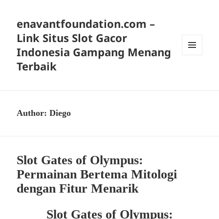
enavantfoundation.com –
Link Situs Slot Gacor
Indonesia Gampang Menang
MENU
Terbaik
AND
WIDGETS
Author:
Diego
Slot Gates of Olympus:
Permainan Bertema Mitologi
dengan Fitur Menarik
Slot Gates of Olympus: