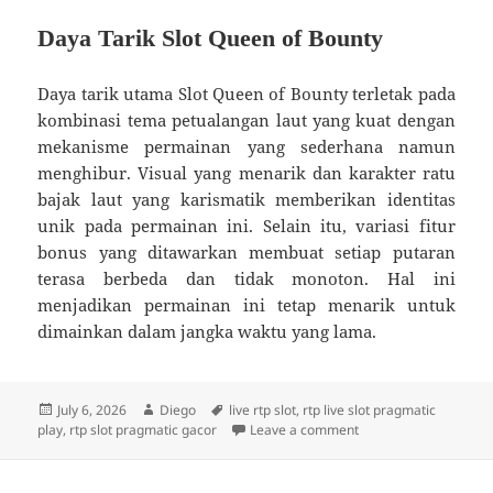
Daya Tarik Slot Queen of Bounty
Daya tarik utama Slot Queen of Bounty terletak pada
kombinasi tema petualangan laut yang kuat dengan
mekanisme permainan yang sederhana namun
menghibur. Visual yang menarik dan karakter ratu
bajak laut yang karismatik memberikan identitas
unik pada permainan ini. Selain itu, variasi fitur
bonus yang ditawarkan membuat setiap putaran
terasa berbeda dan tidak monoton. Hal ini
menjadikan permainan ini tetap menarik untuk
dimainkan dalam jangka waktu yang lama.
Posted
Author
Tags
July 6, 2026
Diego
live rtp slot
,
rtp live slot pragmatic
on
on Slot Queen of Boun
play
,
rtp slot pragmatic gacor
Leave a comment