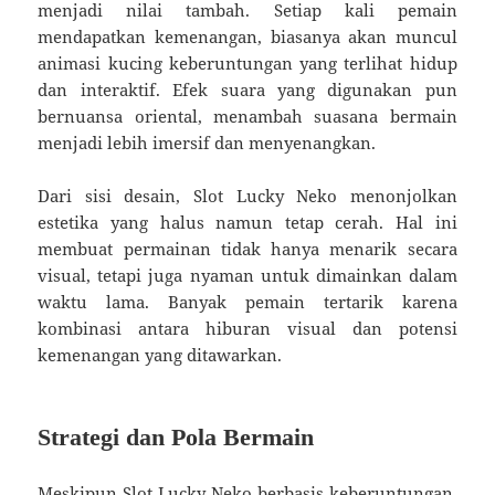
menjadi nilai tambah. Setiap kali pemain
mendapatkan kemenangan, biasanya akan muncul
animasi kucing keberuntungan yang terlihat hidup
dan interaktif. Efek suara yang digunakan pun
bernuansa oriental, menambah suasana bermain
menjadi lebih imersif dan menyenangkan.
Dari sisi desain, Slot Lucky Neko menonjolkan
estetika yang halus namun tetap cerah. Hal ini
membuat permainan tidak hanya menarik secara
visual, tetapi juga nyaman untuk dimainkan dalam
waktu lama. Banyak pemain tertarik karena
kombinasi antara hiburan visual dan potensi
kemenangan yang ditawarkan.
Strategi dan Pola Bermain
Meskipun Slot Lucky Neko berbasis keberuntungan,