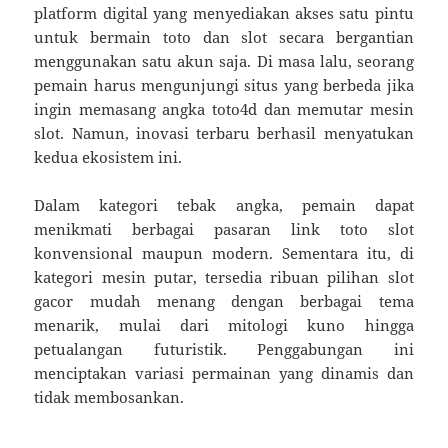
platform digital yang menyediakan akses satu pintu
untuk bermain toto dan slot secara bergantian
menggunakan satu akun saja. Di masa lalu, seorang
pemain harus mengunjungi situs yang berbeda jika
ingin memasang angka toto4d dan memutar mesin
slot. Namun, inovasi terbaru berhasil menyatukan
kedua ekosistem ini.
Dalam kategori tebak angka, pemain dapat
menikmati berbagai pasaran link toto slot
konvensional maupun modern. Sementara itu, di
kategori mesin putar, tersedia ribuan pilihan slot
gacor mudah menang dengan berbagai tema
menarik, mulai dari mitologi kuno hingga
petualangan futuristik. Penggabungan ini
menciptakan variasi permainan yang dinamis dan
tidak membosankan.