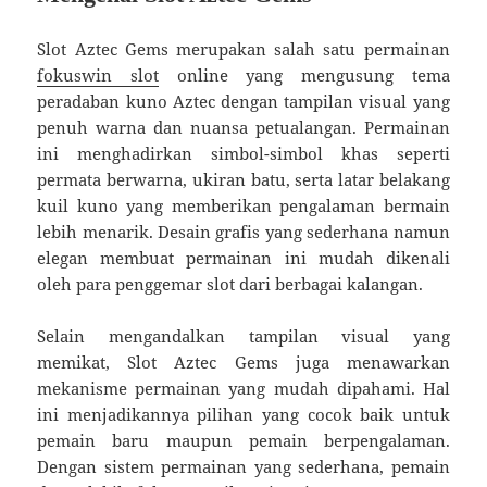
Slot Aztec Gems merupakan salah satu permainan
fokuswin slot
online yang mengusung tema
peradaban kuno Aztec dengan tampilan visual yang
penuh warna dan nuansa petualangan. Permainan
ini menghadirkan simbol-simbol khas seperti
permata berwarna, ukiran batu, serta latar belakang
kuil kuno yang memberikan pengalaman bermain
lebih menarik. Desain grafis yang sederhana namun
elegan membuat permainan ini mudah dikenali
oleh para penggemar slot dari berbagai kalangan.
Selain mengandalkan tampilan visual yang
memikat, Slot Aztec Gems juga menawarkan
mekanisme permainan yang mudah dipahami. Hal
ini menjadikannya pilihan yang cocok baik untuk
pemain baru maupun pemain berpengalaman.
Dengan sistem permainan yang sederhana, pemain