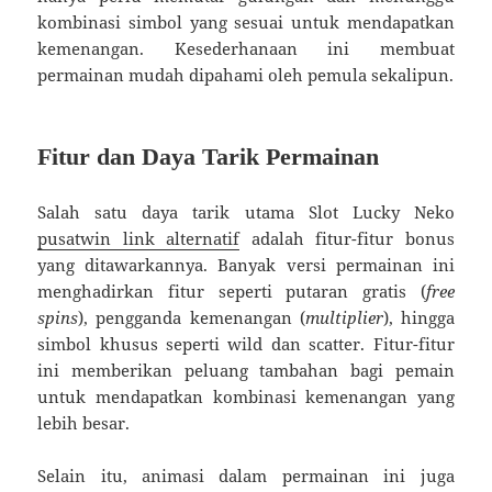
kombinasi simbol yang sesuai untuk mendapatkan
kemenangan. Kesederhanaan ini membuat
permainan mudah dipahami oleh pemula sekalipun.
Fitur dan Daya Tarik Permainan
Salah satu daya tarik utama Slot Lucky Neko
pusatwin link alternatif
adalah fitur-fitur bonus
yang ditawarkannya. Banyak versi permainan ini
menghadirkan fitur seperti putaran gratis (
free
spins
), pengganda kemenangan (
multiplier
), hingga
simbol khusus seperti wild dan scatter. Fitur-fitur
ini memberikan peluang tambahan bagi pemain
untuk mendapatkan kombinasi kemenangan yang
lebih besar.
Selain itu, animasi dalam permainan ini juga