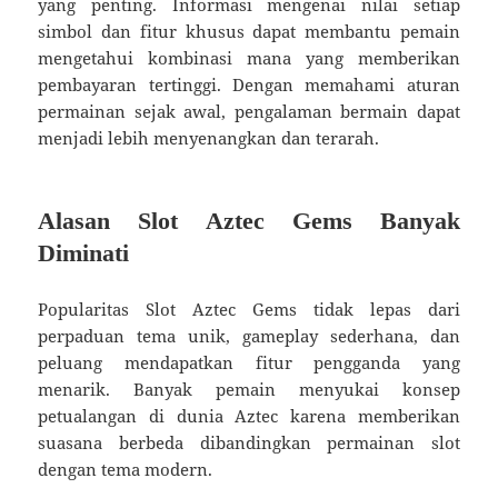
yang penting. Informasi mengenai nilai setiap
simbol dan fitur khusus dapat membantu pemain
mengetahui kombinasi mana yang memberikan
pembayaran tertinggi. Dengan memahami aturan
permainan sejak awal, pengalaman bermain dapat
menjadi lebih menyenangkan dan terarah.
Alasan Slot Aztec Gems Banyak
Diminati
Popularitas Slot Aztec Gems tidak lepas dari
perpaduan tema unik, gameplay sederhana, dan
peluang mendapatkan fitur pengganda yang
menarik. Banyak pemain menyukai konsep
petualangan di dunia Aztec karena memberikan
suasana berbeda dibandingkan permainan slot
dengan tema modern.