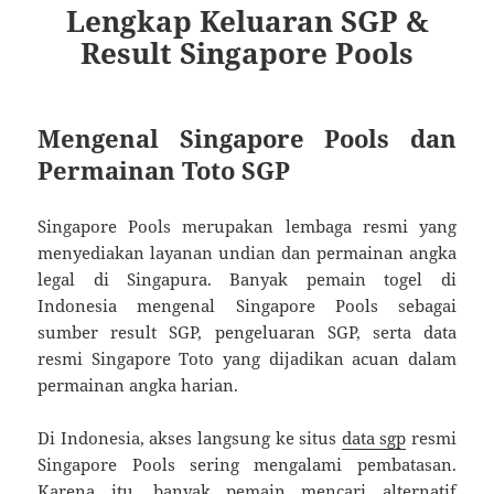
Lengkap Keluaran SGP &
Result Singapore Pools
Mengenal Singapore Pools dan
Permainan Toto SGP
Singapore Pools merupakan lembaga resmi yang
menyediakan layanan undian dan permainan angka
legal di Singapura. Banyak pemain togel di
Indonesia mengenal Singapore Pools sebagai
sumber result SGP, pengeluaran SGP, serta data
resmi Singapore Toto yang dijadikan acuan dalam
permainan angka harian.
Di Indonesia, akses langsung ke situs
data sgp
resmi
Singapore Pools sering mengalami pembatasan.
Karena itu, banyak pemain mencari alternatif