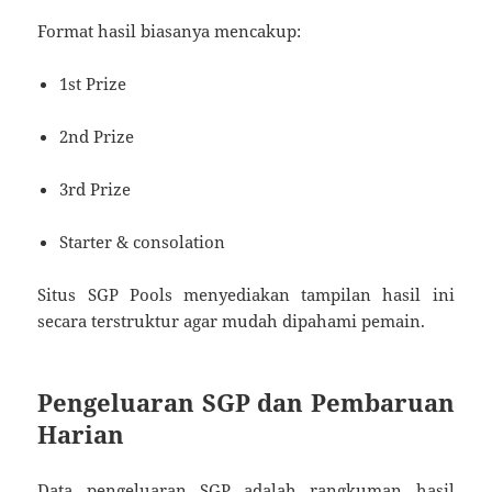
Format hasil biasanya mencakup:
1st Prize
2nd Prize
3rd Prize
Starter & consolation
Situs SGP Pools menyediakan tampilan hasil ini
secara terstruktur agar mudah dipahami pemain.
Pengeluaran SGP dan Pembaruan
Harian
Data pengeluaran SGP adalah rangkuman hasil