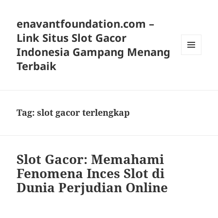
enavantfoundation.com –
Link Situs Slot Gacor
Indonesia Gampang Menang
MENU
Terbaik
AND
WIDGETS
Tag:
slot gacor terlengkap
Slot Gacor: Memahami
Fenomena Inces Slot di
Dunia Perjudian Online