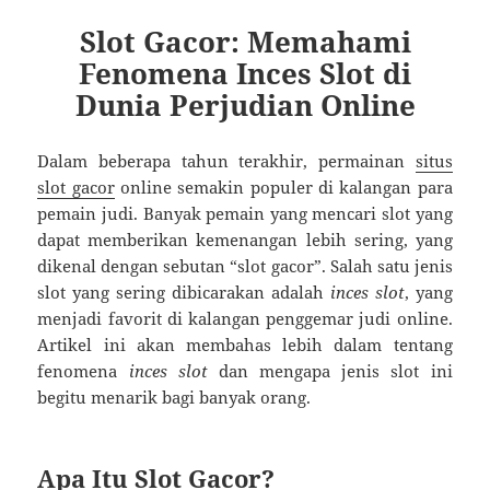
Slot Gacor: Memahami
Fenomena Inces Slot di
Dunia Perjudian Online
Dalam beberapa tahun terakhir, permainan
situs
slot gacor
online semakin populer di kalangan para
pemain judi. Banyak pemain yang mencari slot yang
dapat memberikan kemenangan lebih sering, yang
dikenal dengan sebutan “slot gacor”. Salah satu jenis
slot yang sering dibicarakan adalah
inces slot
, yang
menjadi favorit di kalangan penggemar judi online.
Artikel ini akan membahas lebih dalam tentang
fenomena
inces slot
dan mengapa jenis slot ini
begitu menarik bagi banyak orang.
Apa Itu Slot Gacor?