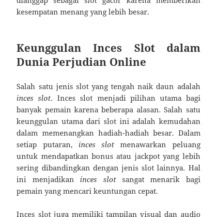
dianggap sebagai slot gacor karena memberikan
kesempatan menang yang lebih besar.
Keunggulan Inces Slot dalam
Dunia Perjudian Online
Salah satu jenis slot yang tengah naik daun adalah
inces slot
. Inces slot menjadi pilihan utama bagi
banyak pemain karena beberapa alasan. Salah satu
keunggulan utama dari slot ini adalah kemudahan
dalam memenangkan hadiah-hadiah besar. Dalam
setiap putaran,
inces slot
menawarkan peluang
untuk mendapatkan bonus atau jackpot yang lebih
sering dibandingkan dengan jenis slot lainnya. Hal
ini menjadikan
inces slot
sangat menarik bagi
pemain yang mencari keuntungan cepat.
Inces slot juga memiliki tampilan visual dan audio