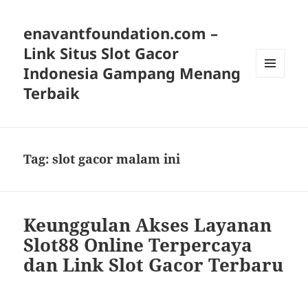
enavantfoundation.com –
Link Situs Slot Gacor
Indonesia Gampang Menang
MENU
Terbaik
AND
WIDGETS
Tag:
slot gacor malam ini
Keunggulan Akses Layanan
Slot88 Online Terpercaya
dan Link Slot Gacor Terbaru