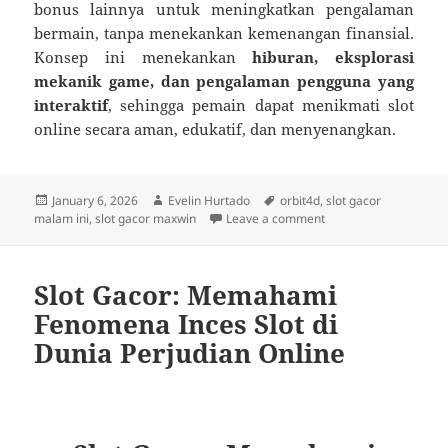
bonus lainnya untuk meningkatkan pengalaman
bermain, tanpa menekankan kemenangan finansial.
Konsep ini menekankan
hiburan, eksplorasi
mekanik game, dan pengalaman pengguna yang
interaktif
, sehingga pemain dapat menikmati slot
online secara aman, edukatif, dan menyenangkan.
Posted
Author
Tags
January 6, 2026
Evelin Hurtado
orbit4d
,
slot gacor
on
on Memahami Konsep S
malam ini
,
slot gacor maxwin
Leave a comment
Slot Gacor: Memahami
Fenomena Inces Slot di
Dunia Perjudian Online