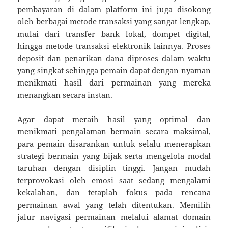
pembayaran di dalam platform ini juga disokong
oleh berbagai metode transaksi yang sangat lengkap,
mulai dari transfer bank lokal, dompet digital,
hingga metode transaksi elektronik lainnya. Proses
deposit dan penarikan dana diproses dalam waktu
yang singkat sehingga pemain dapat dengan nyaman
menikmati hasil dari permainan yang mereka
menangkan secara instan.
Agar dapat meraih hasil yang optimal dan
menikmati pengalaman bermain secara maksimal,
para pemain disarankan untuk selalu menerapkan
strategi bermain yang bijak serta mengelola modal
taruhan dengan disiplin tinggi. Jangan mudah
terprovokasi oleh emosi saat sedang mengalami
kekalahan, dan tetaplah fokus pada rencana
permainan awal yang telah ditentukan. Memilih
jalur navigasi permainan melalui alamat domain