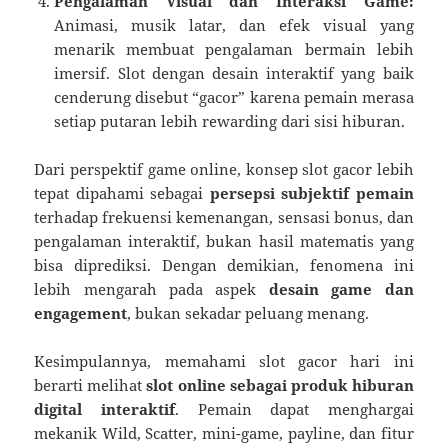
Pengalaman Visual dan Interaksi Game:
Animasi, musik latar, dan efek visual yang
menarik membuat pengalaman bermain lebih
imersif. Slot dengan desain interaktif yang baik
cenderung disebut “gacor” karena pemain merasa
setiap putaran lebih rewarding dari sisi hiburan.
Dari perspektif game online, konsep slot gacor lebih
tepat dipahami sebagai
persepsi subjektif pemain
terhadap frekuensi kemenangan, sensasi bonus, dan
pengalaman interaktif, bukan hasil matematis yang
bisa diprediksi. Dengan demikian, fenomena ini
lebih mengarah pada aspek
desain game dan
engagement
, bukan sekadar peluang menang.
Kesimpulannya, memahami slot gacor hari ini
berarti melihat
slot online sebagai produk hiburan
digital interaktif
. Pemain dapat menghargai
mekanik Wild, Scatter, mini-game, payline, dan fitur