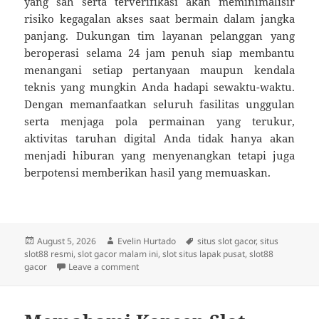
yang sah serta terverifikasi akan meminimalisir
risiko kegagalan akses saat bermain dalam jangka
panjang. Dukungan tim layanan pelanggan yang
beroperasi selama 24 jam penuh siap membantu
menangani setiap pertanyaan maupun kendala
teknis yang mungkin Anda hadapi sewaktu-waktu.
Dengan memanfaatkan seluruh fasilitas unggulan
serta menjaga pola permainan yang terukur,
aktivitas taruhan digital Anda tidak hanya akan
menjadi hiburan yang menyenangkan tetapi juga
berpotensi memberikan hasil yang memuaskan.
Posted
Author
Tags
August 5, 2026
Evelin Hurtado
situs slot gacor
,
situs
on
slot88 resmi
,
slot gacor malam ini
,
slot situs lapak pusat
,
slot88
on Keunggulan Akses Layanan Slot88 Online T
gacor
Leave a comment