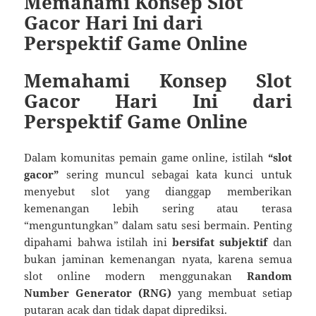
Memahami Konsep Slot
Gacor Hari Ini dari
Perspektif Game Online
Memahami Konsep Slot
Gacor Hari Ini dari
Perspektif Game Online
Dalam komunitas pemain game online, istilah
“slot
gacor”
sering muncul sebagai kata kunci untuk
menyebut slot yang dianggap memberikan
kemenangan lebih sering atau terasa
“menguntungkan” dalam satu sesi bermain. Penting
dipahami bahwa istilah ini
bersifat subjektif
dan
bukan jaminan kemenangan nyata, karena semua
slot online modern menggunakan
Random
Number Generator (RNG)
yang membuat setiap
putaran acak dan tidak dapat diprediksi.