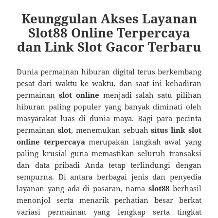
Keunggulan Akses Layanan
Slot88 Online Terpercaya
dan Link Slot Gacor Terbaru
Dunia permainan hiburan digital terus berkembang
pesat dari waktu ke waktu, dan saat ini kehadiran
permainan
slot online
menjadi salah satu pilihan
hiburan paling populer yang banyak diminati oleh
masyarakat luas di dunia maya. Bagi para pecinta
permainan
slot
, menemukan sebuah
situs
link slot
online terpercaya
merupakan langkah awal yang
paling krusial guna memastikan seluruh transaksi
dan data pribadi Anda tetap terlindungi dengan
sempurna. Di antara berbagai jenis dan penyedia
layanan yang ada di pasaran, nama
slot88
berhasil
menonjol serta menarik perhatian besar berkat
variasi permainan yang lengkap serta tingkat