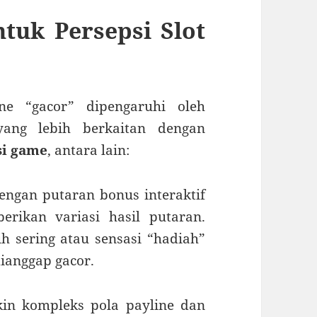
tuk Persepsi Slot
ne “gacor” dipengaruhi oleh
yang lebih berkaitan dengan
si game
, antara lain:
engan putaran bonus interaktif
rikan variasi hasil putaran.
 sering atau sensasi “hadiah”
dianggap gacor.
n kompleks pola payline dan