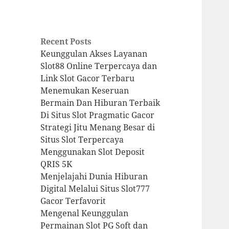
Recent Posts
Keunggulan Akses Layanan
Slot88 Online Terpercaya dan
Link Slot Gacor Terbaru
Menemukan Keseruan
Bermain Dan Hiburan Terbaik
Di Situs Slot Pragmatic Gacor
Strategi Jitu Menang Besar di
Situs Slot Terpercaya
Menggunakan Slot Deposit
QRIS 5K
Menjelajahi Dunia Hiburan
Digital Melalui Situs Slot777
Gacor Terfavorit
Mengenal Keunggulan
Permainan Slot PG Soft dan