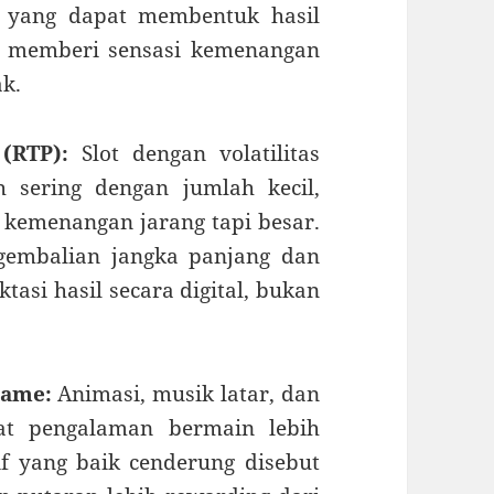
i yang dapat membentuk hasil
i memberi sensasi kemenangan
ak.
(RTP):
Slot dengan volatilitas
 sering dengan jumlah kecil,
i kemenangan jarang tapi besar.
ngembalian jangka panjang dan
i hasil secara digital, bukan
Game:
Animasi, musik latar, dan
at pengalaman bermain lebih
tif yang baik cenderung disebut