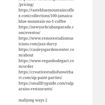
/pricing/
https://tastebluemountaincoffe
e.com/collections/100-jamaica-
blue-mountain-no-1-coffee
https://newyorkcubanparade.c
om/eventos/
https://www.remotestudiomus
icians.com/jazz-darcy
https://cauleysgardencenter.co
m/about
https://www.veganbodegact.co
m/order
https://creativestudiofunwitha
rt.com/sip-paint-parties/
https://smallfryguide.com/valp
araiso-restaurants/
mahjong ways 2