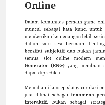
Online
Dalam komunitas pemain game onli
muncul sebagai kata kunci untuk
memberikan kemenangan lebih serin
dalam satu sesi bermain. Pentin
bersifat subjektif
dan bukan jamin
semua slot online modern me
Generator (RNG)
yang membuat se
dapat diprediksi.
Memahami konsep slot gacor dari per
jika dilihat sebagai
fenomena pen
interaktif
, bukan sebagai strate