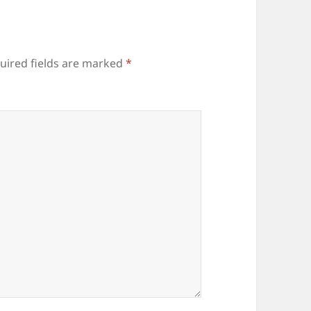
uired fields are marked
*