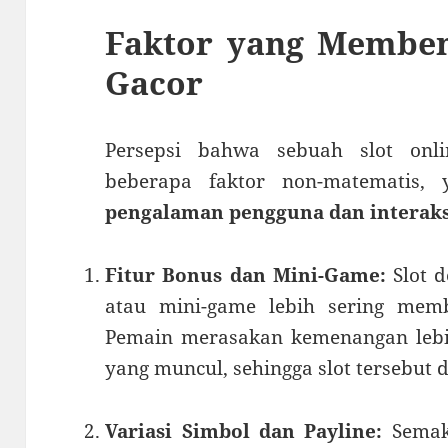
Faktor yang Memben
Gacor
Persepsi bahwa sebuah slot onli
beberapa faktor non-matematis, 
pengalaman pengguna dan interak
Fitur Bonus dan Mini-Game:
Slot d
atau mini-game lebih sering membe
Pemain merasakan kemenangan lebih
yang muncul, sehingga slot tersebut 
Variasi Simbol dan Payline:
Semaki