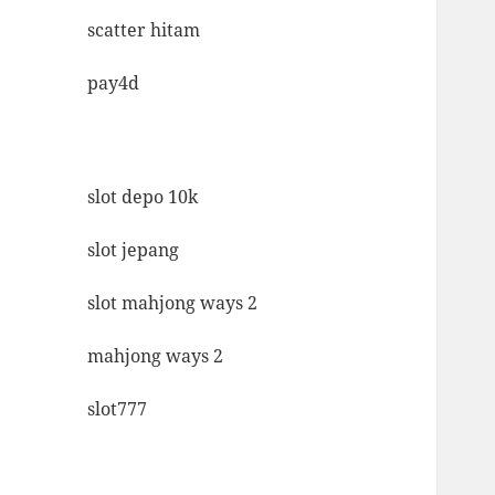
scatter hitam
pay4d
slot depo 10k
slot jepang
slot mahjong ways 2
mahjong ways 2
slot777