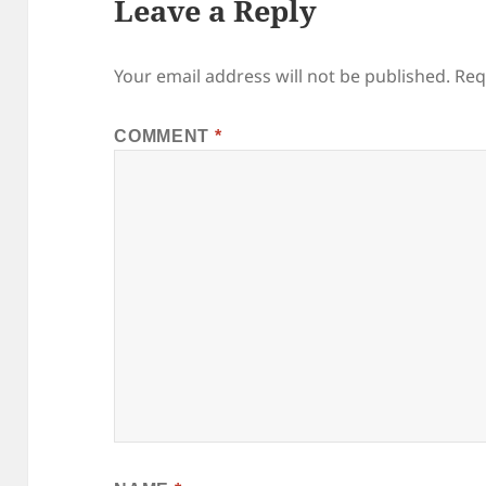
Leave a Reply
Your email address will not be published.
Req
COMMENT
*