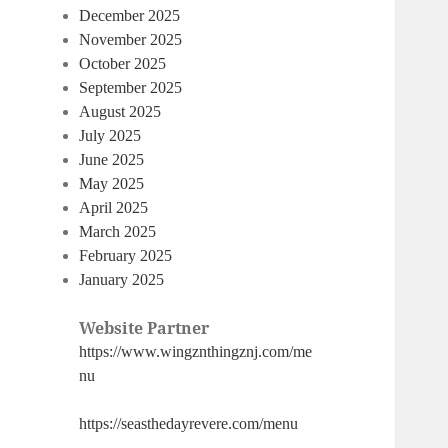
December 2025
November 2025
October 2025
September 2025
August 2025
July 2025
June 2025
May 2025
April 2025
March 2025
February 2025
January 2025
Website Partner
https://www.wingznthingznj.com/me
nu
https://seasthedayrevere.com/menu