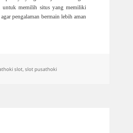
n untuk memilih situs yang memiliki
k agar pengalaman bermain lebih aman
thoki slot
,
slot pusathoki