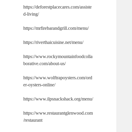
https://deforestplacecares.com/assiste
d-living/
https://mrfirebarandgrill.com/menu/
https://riverthaicuisine.net/menu/
https://www.rockymountainfoodcolla
borative.com/about-us/
https://www.wolftrapoysters.com/ord
er-oysters-online/
https://www.ilpsnackshack.org/menu/
https://www.restaurantglenwood.com
/restaurant