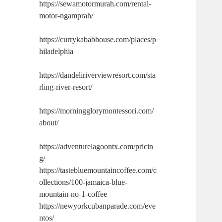
https://sewamotormurah.com/rental-
motor-ngamprah/
https://currykababhouse.com/places/p
hiladelphia
https://dandeliriverviewresort.com/sta
rling-river-resort/
https://morningglorymontessori.com/
about/
https://adventurelagoontx.com/pricin
g/
https://tastebluemountaincoffee.com/c
ollections/100-jamaica-blue-
mountain-no-1-coffee
https://newyorkcubanparade.com/eve
ntos/