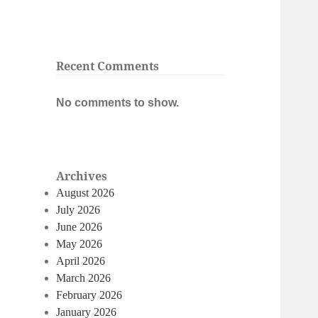
Recent Comments
No comments to show.
Archives
August 2026
July 2026
June 2026
May 2026
April 2026
March 2026
February 2026
January 2026