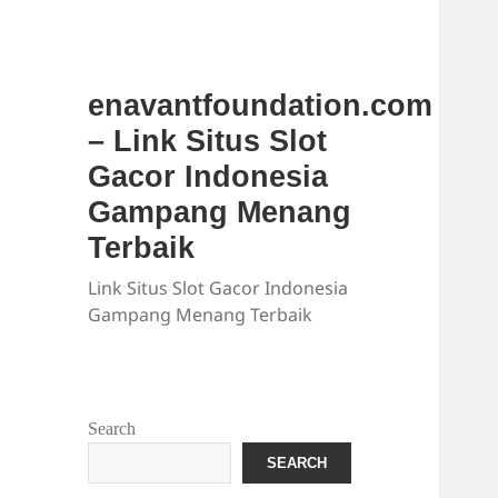
enavantfoundation.com
– Link Situs Slot
Gacor Indonesia
Gampang Menang
Terbaik
Link Situs Slot Gacor Indonesia
Gampang Menang Terbaik
Search
SEARCH