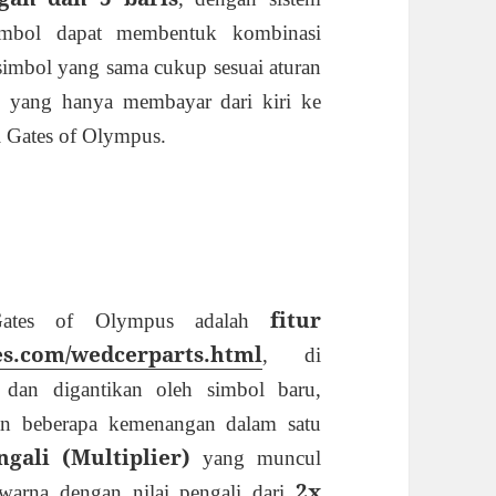
imbol dapat membentuk kombinasi
simbol yang sama cukup sesuai aturan
al yang hanya membayar dari kiri ke
ri Gates of Olympus.
fitur
 Gates of Olympus adalah
es.com/wedcerparts.html
, di
dan digantikan oleh simbol baru,
n beberapa kemenangan dalam satu
gali (Multiplier)
yang muncul
2x
rwarna dengan nilai pengali dari