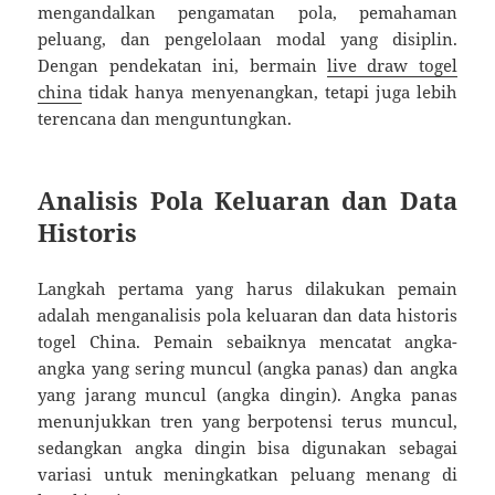
mengandalkan pengamatan pola, pemahaman
peluang, dan pengelolaan modal yang disiplin.
Dengan pendekatan ini, bermain
live draw togel
china
tidak hanya menyenangkan, tetapi juga lebih
terencana dan menguntungkan.
Analisis Pola Keluaran dan Data
Historis
Langkah pertama yang harus dilakukan pemain
adalah menganalisis pola keluaran dan data historis
togel China. Pemain sebaiknya mencatat angka-
angka yang sering muncul (angka panas) dan angka
yang jarang muncul (angka dingin). Angka panas
menunjukkan tren yang berpotensi terus muncul,
sedangkan angka dingin bisa digunakan sebagai
variasi untuk meningkatkan peluang menang di