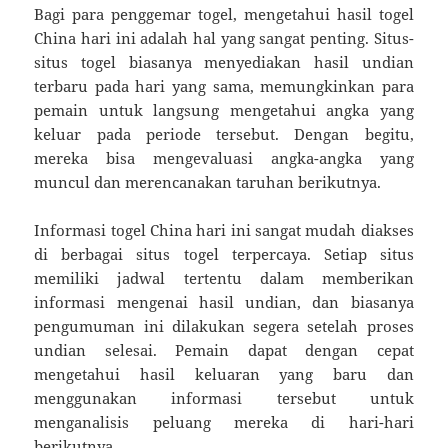
Bagi para penggemar togel, mengetahui hasil togel
China hari ini adalah hal yang sangat penting. Situs-
situs togel biasanya menyediakan hasil undian
terbaru pada hari yang sama, memungkinkan para
pemain untuk langsung mengetahui angka yang
keluar pada periode tersebut. Dengan begitu,
mereka bisa mengevaluasi angka-angka yang
muncul dan merencanakan taruhan berikutnya.
Informasi togel China hari ini sangat mudah diakses
di berbagai situs togel terpercaya. Setiap situs
memiliki jadwal tertentu dalam memberikan
informasi mengenai hasil undian, dan biasanya
pengumuman ini dilakukan segera setelah proses
undian selesai. Pemain dapat dengan cepat
mengetahui hasil keluaran yang baru dan
menggunakan informasi tersebut untuk
menganalisis peluang mereka di hari-hari
berikutnya.