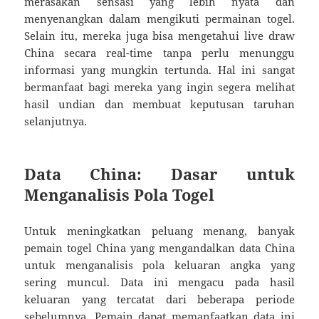
merasakan sensasi yang lebih nyata dan
menyenangkan dalam mengikuti permainan togel.
Selain itu, mereka juga bisa mengetahui live draw
China secara real-time tanpa perlu menunggu
informasi yang mungkin tertunda. Hal ini sangat
bermanfaat bagi mereka yang ingin segera melihat
hasil undian dan membuat keputusan taruhan
selanjutnya.
Data China: Dasar untuk
Menganalisis Pola Togel
Untuk meningkatkan peluang menang, banyak
pemain togel China yang mengandalkan data China
untuk menganalisis pola keluaran angka yang
sering muncul. Data ini mengacu pada hasil
keluaran yang tercatat dari beberapa periode
sebelumnya. Pemain dapat memanfaatkan data ini