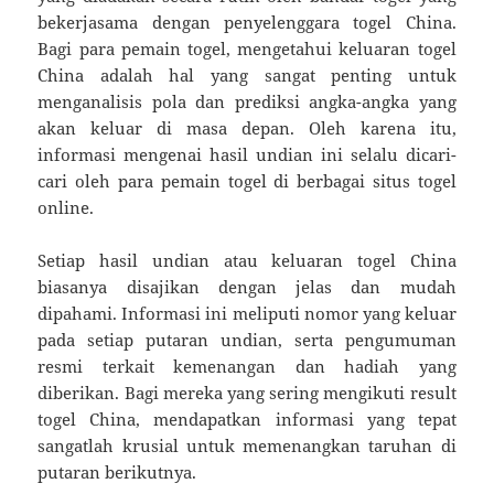
bekerjasama dengan penyelenggara togel China.
Bagi para pemain togel, mengetahui keluaran togel
China adalah hal yang sangat penting untuk
menganalisis pola dan prediksi angka-angka yang
akan keluar di masa depan. Oleh karena itu,
informasi mengenai hasil undian ini selalu dicari-
cari oleh para pemain togel di berbagai situs togel
online.
Setiap hasil undian atau keluaran togel China
biasanya disajikan dengan jelas dan mudah
dipahami. Informasi ini meliputi nomor yang keluar
pada setiap putaran undian, serta pengumuman
resmi terkait kemenangan dan hadiah yang
diberikan. Bagi mereka yang sering mengikuti result
togel China, mendapatkan informasi yang tepat
sangatlah krusial untuk memenangkan taruhan di
putaran berikutnya.