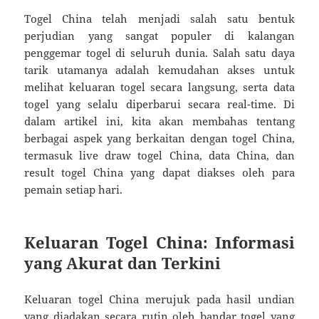
Togel China telah menjadi salah satu bentuk
perjudian yang sangat populer di kalangan
penggemar togel di seluruh dunia. Salah satu daya
tarik utamanya adalah kemudahan akses untuk
melihat keluaran togel secara langsung, serta data
togel yang selalu diperbarui secara real-time. Di
dalam artikel ini, kita akan membahas tentang
berbagai aspek yang berkaitan dengan togel China,
termasuk live draw togel China, data China, dan
result togel China yang dapat diakses oleh para
pemain setiap hari.
Keluaran Togel China: Informasi
yang Akurat dan Terkini
Keluaran togel China merujuk pada hasil undian
yang diadakan secara rutin oleh bandar togel yang