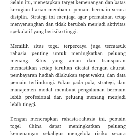
Selain itu, menetapkan target kemenangan dan batas
kerugian harian membantu pemain bermain secara
disiplin. Strategi ini menjaga agar permainan tetap
menyenangkan dan tidak berubah menjadi aktivitas
spekulatif yang berisiko tinggi.
Memilih situs togel terpercaya juga termasuk
rahasia penting untuk meningkatkan peluang
menang. Situs yang aman dan transparan
memastikan setiap taruhan dicatat dengan akurat,
pembayaran hadiah dilakukan tepat waktu, dan data
pemain terlindungi. Fokus pada pola, strategi, dan
manajemen modal membuat pengalaman bermain
lebih profesional dan peluang menang menjadi
lebih tinggi.
Dengan menerapkan rahasia-rahasia ini, pemain
togel China dapat meningkatkan peluang
kemenangan sekaligus mengelola risiko secara