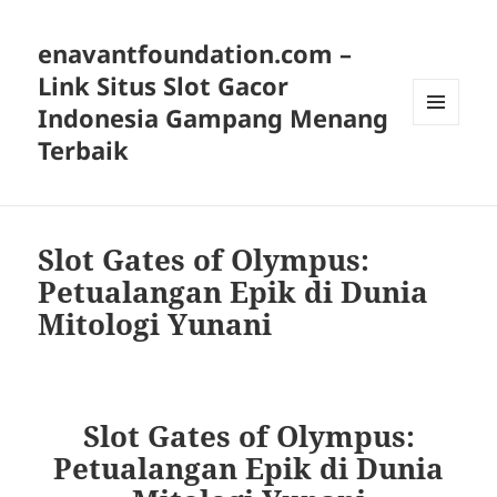
enavantfoundation.com –
Link Situs Slot Gacor
Indonesia Gampang Menang
MENU
Terbaik
AND
WIDGETS
Slot Gates of Olympus:
Petualangan Epik di Dunia
Mitologi Yunani
Slot Gates of Olympus:
Petualangan Epik di Dunia