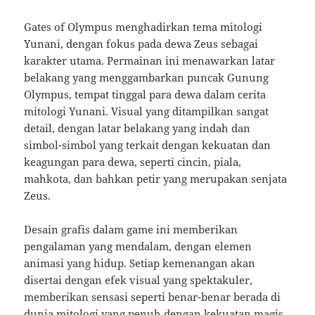
Gates of Olympus menghadirkan tema mitologi
Yunani, dengan fokus pada dewa Zeus sebagai
karakter utama. Permainan ini menawarkan latar
belakang yang menggambarkan puncak Gunung
Olympus, tempat tinggal para dewa dalam cerita
mitologi Yunani. Visual yang ditampilkan sangat
detail, dengan latar belakang yang indah dan
simbol-simbol yang terkait dengan kekuatan dan
keagungan para dewa, seperti cincin, piala,
mahkota, dan bahkan petir yang merupakan senjata
Zeus.
Desain grafis dalam game ini memberikan
pengalaman yang mendalam, dengan elemen
animasi yang hidup. Setiap kemenangan akan
disertai dengan efek visual yang spektakuler,
memberikan sensasi seperti benar-benar berada di
dunia mitologi yang penuh dengan kekuatan magis.