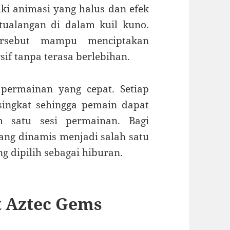
iki animasi yang halus dan efek
ualangan di dalam kuil kuno.
ersebut mampu menciptakan
if tanpa terasa berlebihan.
permainan yang cepat. Setiap
ingkat sehingga pemain dapat
 satu sesi permainan. Bagi
ang dinamis menjadi salah satu
g dipilih sebagai hiburan.
t Aztec Gems