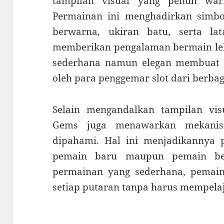
tampilan visual yang penuh war
Permainan ini menghadirkan simbol
berwarna, ukiran batu, serta la
memberikan pengalaman bermain lebi
sederhana namun elegan membuat 
oleh para penggemar slot dari berbag
Selain mengandalkan tampilan vis
Gems juga menawarkan mekani
dipahami. Hal ini menjadikannya p
pemain baru maupun pemain ber
permainan yang sederhana, pemain
setiap putaran tanpa harus mempelaja