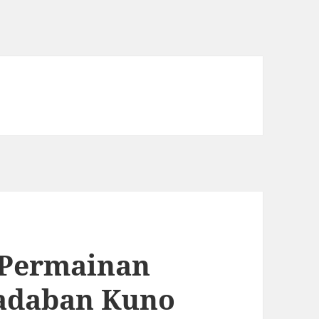
 Permainan
radaban Kuno