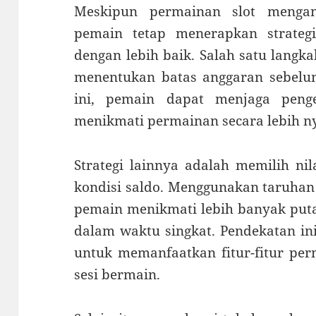
Meskipun permainan slot mengan
pemain tetap menerapkan strateg
dengan lebih baik. Salah satu langk
menentukan batas anggaran sebelu
ini, pemain dapat menjaga penge
menikmati permainan secara lebih 
Strategi lainnya adalah memilih ni
kondisi saldo. Menggunakan taruha
pemain menikmati lebih banyak put
dalam waktu singkat. Pendekatan i
untuk memanfaatkan fitur-fitur pe
sesi bermain.