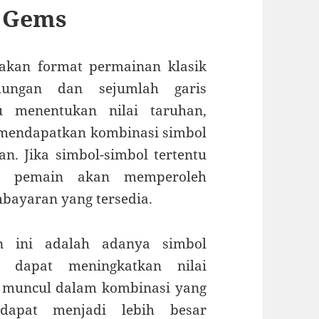
c Gems
kan format permainan klasik
lungan dan sejumlah garis
 menentukan nilai taruhan,
mendapatkan kombinasi simbol
n. Jika simbol-simbol tertentu
t, pemain akan memperoleh
bayaran yang tersedia.
n ini adalah adanya simbol
g dapat meningkatkan nilai
t muncul dalam kombinasi yang
dapat menjadi lebih besar