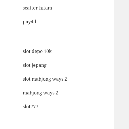
scatter hitam
pay4d
slot depo 10k
slot jepang
slot mahjong ways 2
mahjong ways 2
slot777