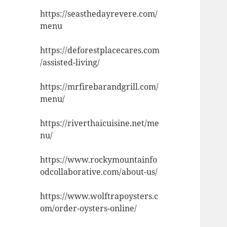
https://seasthedayrevere.com/
menu
https://deforestplacecares.com
/assisted-living/
https://mrfirebarandgrill.com/
menu/
https://riverthaicuisine.net/me
nu/
https://www.rockymountainfo
odcollaborative.com/about-us/
https://www.wolftrapoysters.c
om/order-oysters-online/