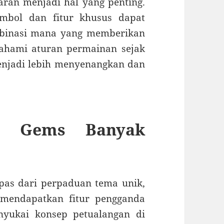
ran menjadi hal yang penting.
imbol dan fitur khusus dapat
binasi mana yang memberikan
ahami aturan permainan sejak
njadi lebih menyenangkan dan
ec Gems Banyak
epas dari perpaduan tema unik,
 mendapatkan fitur pengganda
yukai konsep petualangan di