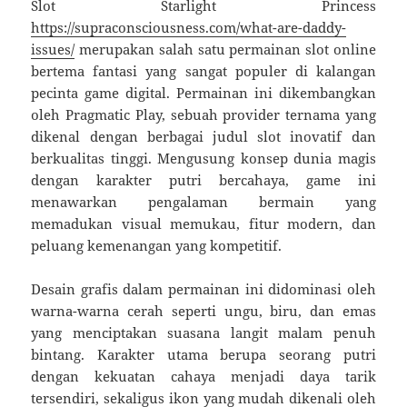
Slot Starlight Princess
https://supraconsciousness.com/what-are-daddy-
issues/
merupakan salah satu permainan slot online
bertema fantasi yang sangat populer di kalangan
pecinta game digital. Permainan ini dikembangkan
oleh
Pragmatic Play
, sebuah provider ternama yang
dikenal dengan berbagai judul slot inovatif dan
berkualitas tinggi. Mengusung konsep dunia magis
dengan karakter putri bercahaya, game ini
menawarkan pengalaman bermain yang
memadukan visual memukau, fitur modern, dan
peluang kemenangan yang kompetitif.
Desain grafis dalam permainan ini didominasi oleh
warna-warna cerah seperti ungu, biru, dan emas
yang menciptakan suasana langit malam penuh
bintang. Karakter utama berupa seorang putri
dengan kekuatan cahaya menjadi daya tarik
tersendiri, sekaligus ikon yang mudah dikenali oleh