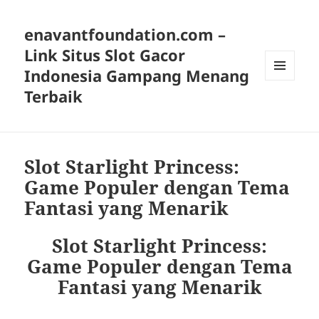
enavantfoundation.com –
Link Situs Slot Gacor
Indonesia Gampang Menang
MENU
Terbaik
AND
WIDGETS
Slot Starlight Princess:
Game Populer dengan Tema
Fantasi yang Menarik
Slot Starlight Princess:
Game Populer dengan Tema
Fantasi yang Menarik