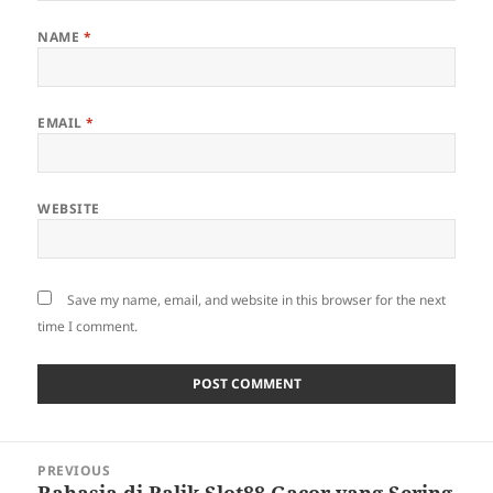
NAME
*
EMAIL
*
WEBSITE
Save my name, email, and website in this browser for the next
time I comment.
Post
PREVIOUS
navigation