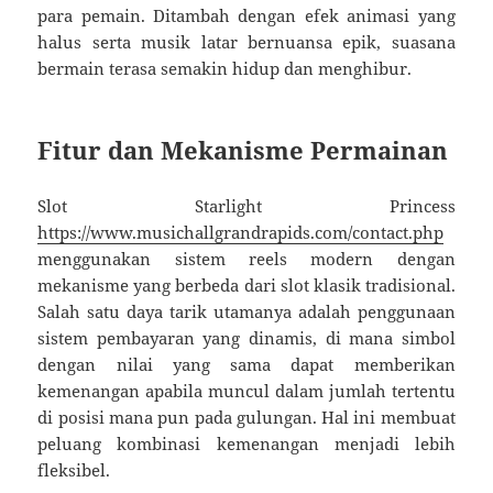
para pemain. Ditambah dengan efek animasi yang
halus serta musik latar bernuansa epik, suasana
bermain terasa semakin hidup dan menghibur.
Fitur dan Mekanisme Permainan
Slot Starlight Princess
https://www.musichallgrandrapids.com/contact.php
menggunakan sistem reels modern dengan
mekanisme yang berbeda dari slot klasik tradisional.
Salah satu daya tarik utamanya adalah penggunaan
sistem pembayaran yang dinamis, di mana simbol
dengan nilai yang sama dapat memberikan
kemenangan apabila muncul dalam jumlah tertentu
di posisi mana pun pada gulungan. Hal ini membuat
peluang kombinasi kemenangan menjadi lebih
fleksibel.