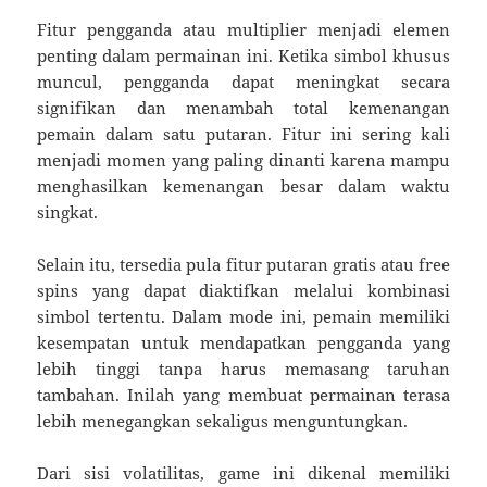
Fitur pengganda atau multiplier menjadi elemen
penting dalam permainan ini. Ketika simbol khusus
muncul, pengganda dapat meningkat secara
signifikan dan menambah total kemenangan
pemain dalam satu putaran. Fitur ini sering kali
menjadi momen yang paling dinanti karena mampu
menghasilkan kemenangan besar dalam waktu
singkat.
Selain itu, tersedia pula fitur putaran gratis atau free
spins yang dapat diaktifkan melalui kombinasi
simbol tertentu. Dalam mode ini, pemain memiliki
kesempatan untuk mendapatkan pengganda yang
lebih tinggi tanpa harus memasang taruhan
tambahan. Inilah yang membuat permainan terasa
lebih menegangkan sekaligus menguntungkan.
Dari sisi volatilitas, game ini dikenal memiliki