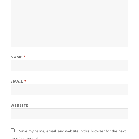
NAME
*
EMAIL
*
WEBSITE
Save my name, email, and website in this browser for the next
time I comment.