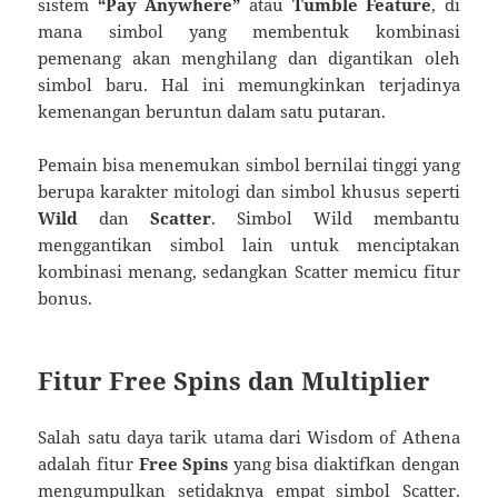
sistem
“Pay Anywhere”
atau
Tumble Feature
, di
mana simbol yang membentuk kombinasi
pemenang akan menghilang dan digantikan oleh
simbol baru. Hal ini memungkinkan terjadinya
kemenangan beruntun dalam satu putaran.
Pemain bisa menemukan simbol bernilai tinggi yang
berupa karakter mitologi dan simbol khusus seperti
Wild
dan
Scatter
. Simbol Wild membantu
menggantikan simbol lain untuk menciptakan
kombinasi menang, sedangkan Scatter memicu fitur
bonus.
Fitur Free Spins dan Multiplier
Salah satu daya tarik utama dari Wisdom of Athena
adalah fitur
Free Spins
yang bisa diaktifkan dengan
mengumpulkan setidaknya empat simbol Scatter.