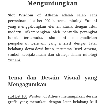
Menguntungkan
Slot Wisdom of Athena
adalah salah satu
permainan
slot bet 200
bertema mitologi Yunani
yang menggabungkan elemen klasik dengan fitur
modern. Dikembangkan oleh penyedia perangkat
lunak terkemuka, slot ini menghadirkan
pengalaman bermain yang imersif dengan latar
belakang dewa-dewi kuno, terutama Dewi Athena,
simbol kebijaksanaan dan strategi dalam mitologi
Yunani.
Tema dan Desain Visual yang
Mengagumkan
slot bet 100
Wisdom of Athena menampilkan desain
grafis yang memukau dengan latar belakang kuil