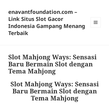
enavantfoundation.com –
Link Situs Slot Gacor
Indonesia Gampang Menang
MENU
Terbaik
AND
WIDGETS
Slot Mahjong Ways: Sensasi
Baru Bermain Slot dengan
Tema Mahjong
Slot Mahjong Ways: Sensasi
Baru Bermain Slot dengan
Tema Mahjong