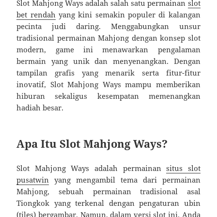
Slot Mahjong Ways adalah salah satu permainan
slot
bet rendah
yang kini semakin populer di kalangan
pecinta judi daring. Menggabungkan unsur
tradisional permainan Mahjong dengan konsep slot
modern, game ini menawarkan pengalaman
bermain yang unik dan menyenangkan. Dengan
tampilan grafis yang menarik serta fitur-fitur
inovatif, Slot Mahjong Ways mampu memberikan
hiburan sekaligus kesempatan memenangkan
hadiah besar.
Apa Itu Slot Mahjong Ways?
Slot Mahjong Ways adalah permainan
situs slot
pusatwin
yang mengambil tema dari permainan
Mahjong, sebuah permainan tradisional asal
Tiongkok yang terkenal dengan pengaturan ubin
(tiles) bergambar. Namun, dalam versi slot ini, Anda