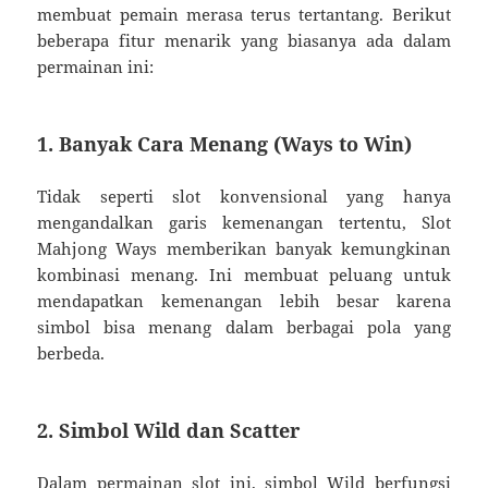
membuat pemain merasa terus tertantang. Berikut
beberapa fitur menarik yang biasanya ada dalam
permainan ini:
1. Banyak Cara Menang (Ways to Win)
Tidak seperti slot konvensional yang hanya
mengandalkan garis kemenangan tertentu, Slot
Mahjong Ways memberikan banyak kemungkinan
kombinasi menang. Ini membuat peluang untuk
mendapatkan kemenangan lebih besar karena
simbol bisa menang dalam berbagai pola yang
berbeda.
2. Simbol Wild dan Scatter
Dalam permainan slot ini, simbol Wild berfungsi