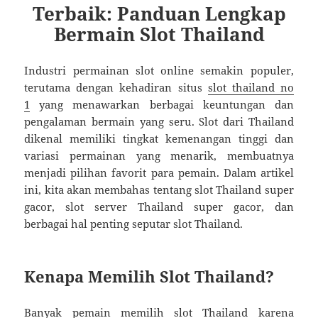
Terbaik: Panduan Lengkap
Bermain Slot Thailand
Industri permainan slot online semakin populer,
terutama dengan kehadiran situs
slot thailand no
1
yang menawarkan berbagai keuntungan dan
pengalaman bermain yang seru. Slot dari Thailand
dikenal memiliki tingkat kemenangan tinggi dan
variasi permainan yang menarik, membuatnya
menjadi pilihan favorit para pemain. Dalam artikel
ini, kita akan membahas tentang slot Thailand super
gacor, slot server Thailand super gacor, dan
berbagai hal penting seputar slot Thailand.
Kenapa Memilih Slot Thailand?
Banyak pemain memilih slot Thailand karena