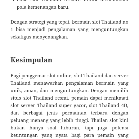
pola kemenangan baru.
Dengan strategi yang tepat, bermain slot Thailand no
1 bisa menjadi pengalaman yang menguntungkan
sekaligus menyenangkan.
Kesimpulan
Bagi penggemar slot online, slot Thailand dan server
Thailand menawarkan pengalaman bermain yang
unik, aman, dan menguntungkan. Dengan memilih
situs slot Thailand resmi, pemain dapat menikmati
slot server Thailand super gacor, slot Thailand 4D,
dan berbagai jenis permainan terbaru dengan
peluang menang yang lebih tinggi. Thailan slot kini
bukan hanya soal hiburan, tapi juga potensi
keuntungan yang nyata bagi para pemain yang