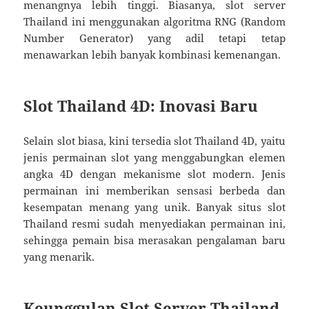
menangnya lebih tinggi. Biasanya, slot server
Thailand ini menggunakan algoritma RNG (Random
Number Generator) yang adil tetapi tetap
menawarkan lebih banyak kombinasi kemenangan.
Slot Thailand 4D: Inovasi Baru
Selain slot biasa, kini tersedia slot Thailand 4D, yaitu
jenis permainan slot yang menggabungkan elemen
angka 4D dengan mekanisme slot modern. Jenis
permainan ini memberikan sensasi berbeda dan
kesempatan menang yang unik. Banyak situs slot
Thailand resmi sudah menyediakan permainan ini,
sehingga pemain bisa merasakan pengalaman baru
yang menarik.
Keunggulan Slot Server Thailand