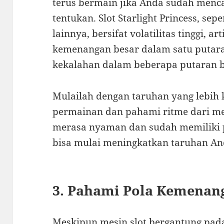
terus bermain jika Anda sudah menc
tentukan. Slot Starlight Princess, se
lainnya, bersifat volatilitas tinggi,
kemenangan besar dalam satu putaran
kekalahan dalam beberapa putaran b
Mulailah dengan taruhan yang lebih 
permainan dan pahami ritme dari mesi
merasa nyaman dan sudah memiliki
bisa mulai meningkatkan taruhan An
3.
Pahami Pola Kemenan
Meskipun mesin slot bergantung pad