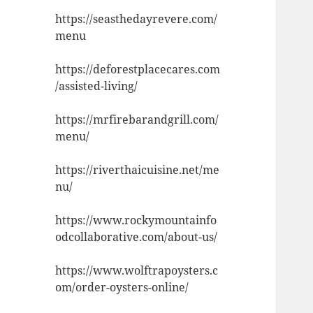
https://seasthedayrevere.com/
menu
https://deforestplacecares.com
/assisted-living/
https://mrfirebarandgrill.com/
menu/
https://riverthaicuisine.net/me
nu/
https://www.rockymountainfo
odcollaborative.com/about-us/
https://www.wolftrapoysters.c
om/order-oysters-online/