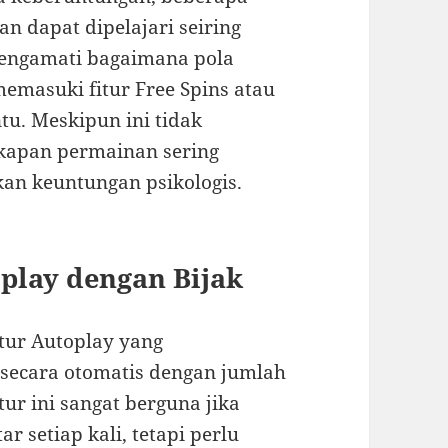
 dapat dipelajari seiring
mengamati bagaimana pola
emasuki fitur Free Spins atau
tu. Meskipun ini tidak
kapan permainan sering
n keuntungan psikologis.
play dengan Bijak
itur Autoplay yang
ecara otomatis dengan jumlah
ur ini sangat berguna jika
r setiap kali, tetapi perlu