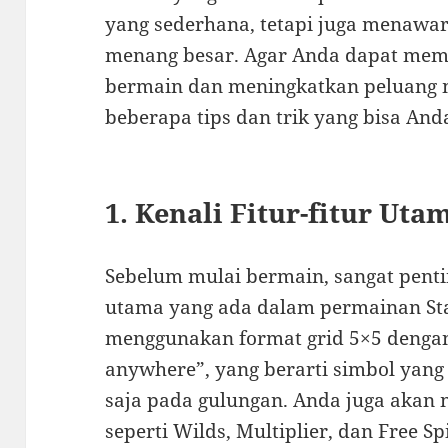
yang sederhana, tetapi juga menawa
menang besar. Agar Anda dapat me
bermain dan meningkatkan peluang 
beberapa tips dan trik yang bisa And
1.
Kenali Fitur-fitur Ut
Sebelum mulai bermain, sangat pentin
utama yang ada dalam permainan Starl
menggunakan format grid 5×5 denga
anywhere”, yang berarti simbol yang
saja pada gulungan. Anda juga akan 
seperti Wilds, Multiplier, dan Free Sp