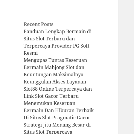
Recent Posts
Panduan Lengkap Bermain di
Situs Slot Terbaru dan
Terpercaya Provider PG Soft
Resmi
Mengupas Tuntas Keseruan
Bermain Mahjong Slot dan
Keuntungan Maksimalnya
Keunggulan Akses Layanan
Slot88 Online Terpercaya dan
Link Slot Gacor Terbaru
Menemukan Keseruan
Bermain Dan Hiburan Terbaik
Di Situs Slot Pragmatic Gacor
Strategi Jitu Menang Besar di
Situs Slot Terpercaya