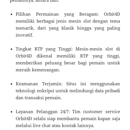
pemainnya, antara lain:
Pilihan Permainan yang Beragam: Orbit4D
memiliki berbagai jenis mesin slot dengan tema
menarik, dari yang klasik hingga yang paling
inovatif.
Tingkat RTP yang Tinggi: Mesin-mesin slot di
Orbit4D dikenal memiliki RTP yang tinggi,
memberikan peluang besar bagi pemain untuk
meraih kemenangan.
Keamanan Terjamin: Situs ini menggunakan
teknologi enkripsi untuk melindungi data pribadi
dan transaksi pemain.
Layanan Pelanggan 24/7: Tim customer service
Orbit4D selalu siap membantu pemain kapan saja
melalui live chat atau kontak lainnya.