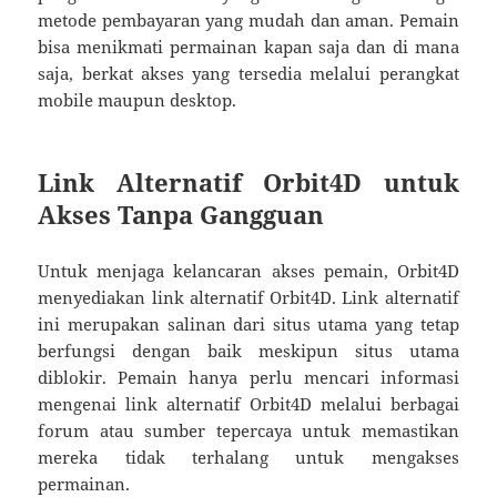
metode pembayaran yang mudah dan aman. Pemain
bisa menikmati permainan kapan saja dan di mana
saja, berkat akses yang tersedia melalui perangkat
mobile maupun desktop.
Link Alternatif Orbit4D untuk
Akses Tanpa Gangguan
Untuk menjaga kelancaran akses pemain, Orbit4D
menyediakan link alternatif Orbit4D. Link alternatif
ini merupakan salinan dari situs utama yang tetap
berfungsi dengan baik meskipun situs utama
diblokir. Pemain hanya perlu mencari informasi
mengenai link alternatif Orbit4D melalui berbagai
forum atau sumber tepercaya untuk memastikan
mereka tidak terhalang untuk mengakses
permainan.