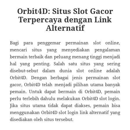
Orbit4D: Situs Slot Gacor
Terpercaya dengan Link
Alternatif
Bagi para penggemar permainan slot online,
mencari situs yang menyediakan pengalaman
bermain terbaik dan peluang menang tinggi menjadi
hal yang penting. Salah satu situs yang sering
disebut-sebut dalam dunia slot online adalah
Orbit4D. Dengan berbagai jenis permainan slot
gacor, Orbit4D telah menjadi pilihan utama banyak
pemain. Untuk dapat bermain di Orbit4D, pemain
perlu terlebih dahulu melakukan Orbit4D slot login.
Jika situs utama tidak dapat diakses, pemain bisa
menggunakan Orbit4D slot login link alternatif yang
disediakan oleh situs tersebut.