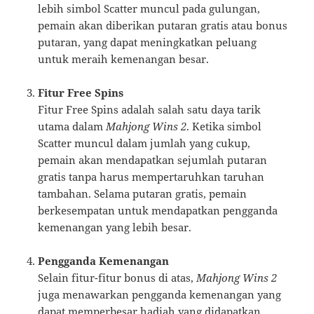
lebih simbol Scatter muncul pada gulungan,
pemain akan diberikan putaran gratis atau bonus
putaran, yang dapat meningkatkan peluang
untuk meraih kemenangan besar.
Fitur Free Spins
Fitur Free Spins adalah salah satu daya tarik
utama dalam
Mahjong Wins 2
. Ketika simbol
Scatter muncul dalam jumlah yang cukup,
pemain akan mendapatkan sejumlah putaran
gratis tanpa harus mempertaruhkan taruhan
tambahan. Selama putaran gratis, pemain
berkesempatan untuk mendapatkan pengganda
kemenangan yang lebih besar.
Pengganda Kemenangan
Selain fitur-fitur bonus di atas,
Mahjong Wins 2
juga menawarkan pengganda kemenangan yang
dapat memperbesar hadiah yang didapatkan