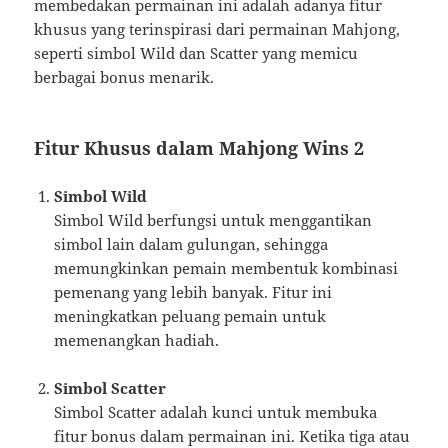
membedakan permainan ini adalah adanya fitur
khusus yang terinspirasi dari permainan Mahjong,
seperti simbol Wild dan Scatter yang memicu
berbagai bonus menarik.
Fitur Khusus dalam Mahjong Wins 2
Simbol Wild
Simbol Wild berfungsi untuk menggantikan
simbol lain dalam gulungan, sehingga
memungkinkan pemain membentuk kombinasi
pemenang yang lebih banyak. Fitur ini
meningkatkan peluang pemain untuk
memenangkan hadiah.
Simbol Scatter
Simbol Scatter adalah kunci untuk membuka
fitur bonus dalam permainan ini. Ketika tiga atau