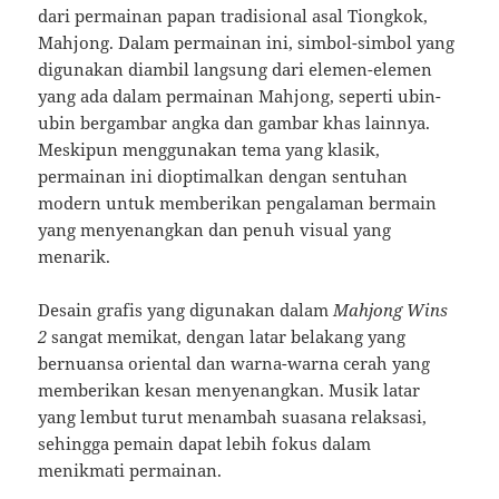
dari permainan papan tradisional asal Tiongkok,
Mahjong. Dalam permainan ini, simbol-simbol yang
digunakan diambil langsung dari elemen-elemen
yang ada dalam permainan Mahjong, seperti ubin-
ubin bergambar angka dan gambar khas lainnya.
Meskipun menggunakan tema yang klasik,
permainan ini dioptimalkan dengan sentuhan
modern untuk memberikan pengalaman bermain
yang menyenangkan dan penuh visual yang
menarik.
Desain grafis yang digunakan dalam
Mahjong Wins
2
sangat memikat, dengan latar belakang yang
bernuansa oriental dan warna-warna cerah yang
memberikan kesan menyenangkan. Musik latar
yang lembut turut menambah suasana relaksasi,
sehingga pemain dapat lebih fokus dalam
menikmati permainan.