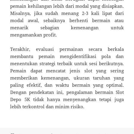
pemain kehilangan lebih dari modal yang disiapkan.
Misalnya, jika sudah menang 2-3 kali lipat dari
modal awal, sebaiknya berhenti bermain atau
menarik sebagian kemenangan untuk
mengamankan profit.
Terakhir, evaluasi permainan secara berkala
membantu pemain mengidentifikasi pola dan
menentukan strategi terbaik untuk sesi berikutnya.
Pemain dapat mencatat jenis slot yang sering
memberikan kemenangan, ukuran taruhan yang
paling efektif, dan waktu bermain yang optimal.
Dengan pendekatan ini, pengalaman bermain Slot
Depo 5K tidak hanya menyenangkan tetapi juga
lebih terkontrol dan minim risiko.