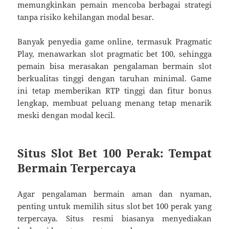
memungkinkan pemain mencoba berbagai strategi
tanpa risiko kehilangan modal besar.
Banyak penyedia game online, termasuk Pragmatic
Play, menawarkan slot pragmatic bet 100, sehingga
pemain bisa merasakan pengalaman bermain slot
berkualitas tinggi dengan taruhan minimal. Game
ini tetap memberikan RTP tinggi dan fitur bonus
lengkap, membuat peluang menang tetap menarik
meski dengan modal kecil.
Situs Slot Bet 100 Perak: Tempat
Bermain Terpercaya
Agar pengalaman bermain aman dan nyaman,
penting untuk memilih situs slot bet 100 perak yang
terpercaya. Situs resmi biasanya menyediakan