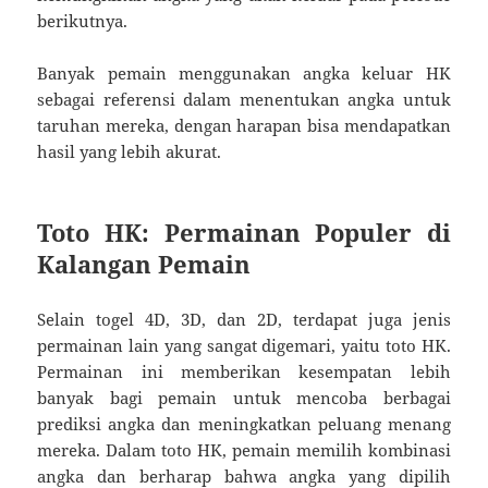
berikutnya.
Banyak pemain menggunakan angka keluar HK
sebagai referensi dalam menentukan angka untuk
taruhan mereka, dengan harapan bisa mendapatkan
hasil yang lebih akurat.
Toto HK: Permainan Populer di
Kalangan Pemain
Selain togel 4D, 3D, dan 2D, terdapat juga jenis
permainan lain yang sangat digemari, yaitu toto HK.
Permainan ini memberikan kesempatan lebih
banyak bagi pemain untuk mencoba berbagai
prediksi angka dan meningkatkan peluang menang
mereka. Dalam toto HK, pemain memilih kombinasi
angka dan berharap bahwa angka yang dipilih