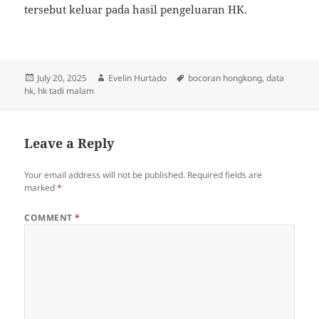
tersebut keluar pada hasil pengeluaran HK.
Posted
Author
Tags
July 20, 2025
Evelin Hurtado
bocoran hongkong
,
data
on
hk
,
hk tadi malam
Leave a Reply
Your email address will not be published.
Required fields are
marked
*
COMMENT
*