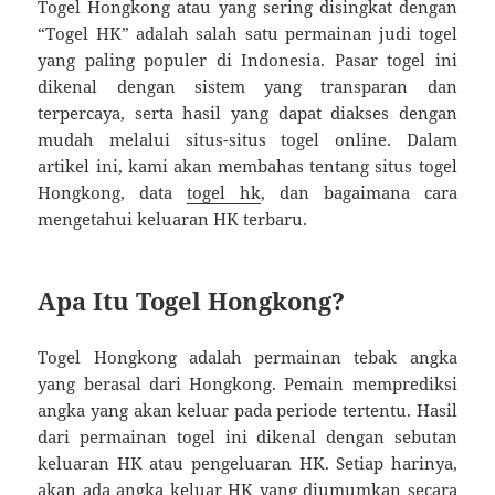
Togel Hongkong atau yang sering disingkat dengan
“Togel HK” adalah salah satu permainan judi togel
yang paling populer di Indonesia. Pasar togel ini
dikenal dengan sistem yang transparan dan
terpercaya, serta hasil yang dapat diakses dengan
mudah melalui situs-situs togel online. Dalam
artikel ini, kami akan membahas tentang situs togel
Hongkong, data
togel hk
, dan bagaimana cara
mengetahui keluaran HK terbaru.
Apa Itu Togel Hongkong?
Togel Hongkong adalah permainan tebak angka
yang berasal dari Hongkong. Pemain memprediksi
angka yang akan keluar pada periode tertentu. Hasil
dari permainan togel ini dikenal dengan sebutan
keluaran HK atau pengeluaran HK. Setiap harinya,
akan ada angka keluar HK yang diumumkan secara