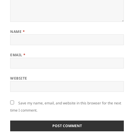
NAME
*
EMAIL
*
WEBSITE
Save my name, email, and website in this browser for the next
time I comment.