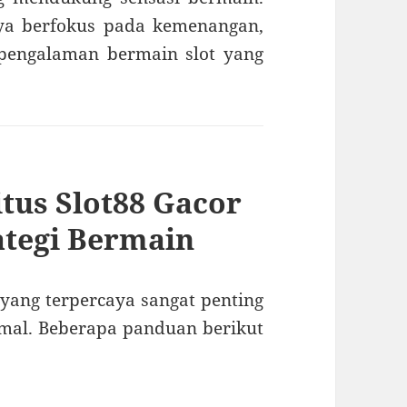
ya berfokus pada kemenangan,
 pengalaman bermain slot yang
tus Slot88 Gacor
ategi Bermain
yang terpercaya sangat penting
mal. Beberapa panduan berikut