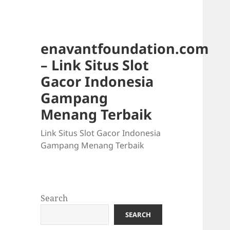
enavantfoundation.com
– Link Situs Slot
Gacor Indonesia
Gampang
Menang Terbaik
Link Situs Slot Gacor Indonesia
Gampang Menang Terbaik
Search
SEARCH