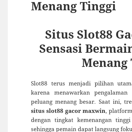
Menang Tinggi
Situs Slot88 G
Sensasi Bermai
Menang 
Slot88 terus menjadi pilihan utam
karena menawarkan pengalaman b
peluang menang besar. Saat ini, tr
situs slot88 gacor maxwin
, platfor
dengan tingkat kemenangan tinggi 
sehingga pemain dapat langsung fok