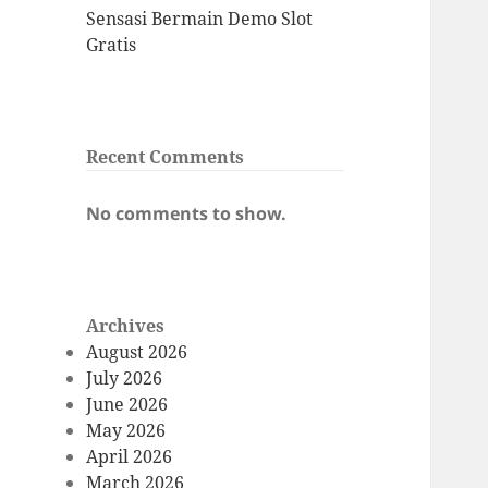
Sensasi Bermain Demo Slot
Gratis
Recent Comments
No comments to show.
Archives
August 2026
July 2026
June 2026
May 2026
April 2026
March 2026