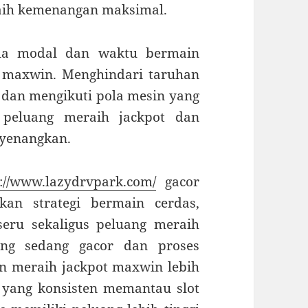
ih kemenangan maksimal.
lola modal dan waktu bermain
r maxwin. Menghindari taruhan
 dan mengikuti pola mesin yang
 peluang meraih jackpot dan
yenangkan.
s://www.lazydrvpark.com/
gacor
an strategi bermain cerdas,
eru sekaligus peluang meraih
ang sedang gacor dan proses
n meraih jackpot maxwin lebih
yang konsisten memantau slot