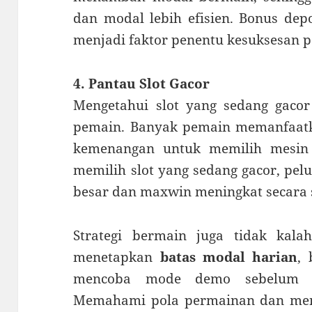
dan modal lebih efisien. Bonus dep
menjadi faktor penentu kesuksesan
4. Pantau Slot Gacor
Mengetahui slot yang sedang gacor 
pemain. Banyak pemain memanfaatkan
kemenangan untuk memilih mesin s
memilih slot yang sedang gacor, p
besar dan maxwin meningkat secara s
Strategi bermain juga tidak kala
menetapkan
batas modal harian
, 
mencoba mode demo sebelum b
Memahami pola permainan dan meng