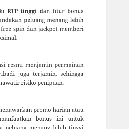
iki
RTP tinggi
dan fitur bonus
nandakan peluang menang lebih
i free spin dan jackpot memberi
simal.
ensi resmi menjamin permainan
badi juga terjamin, sehingga
awatir risiko penipuan.
 menawarkan promo harian atau
manfaatkan bonus ini untuk
 peluang menang lebih tinggi