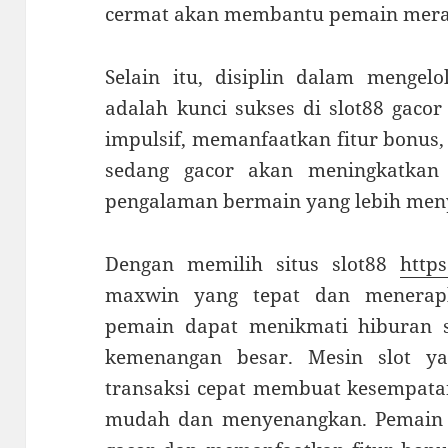
cermat akan membantu pemain mera
Selain itu, disiplin dalam menge
adalah kunci sukses di slot88 gaco
impulsif, memanfaatkan fitur bonus,
sedang gacor akan meningkatkan
pengalaman bermain yang lebih men
Dengan memilih situs slot88
http
maxwin yang tepat dan menerapk
pemain dapat menikmati hiburan s
kemenangan besar. Mesin slot y
transaksi cepat membuat kesempata
mudah dan menyenangkan. Pemain 