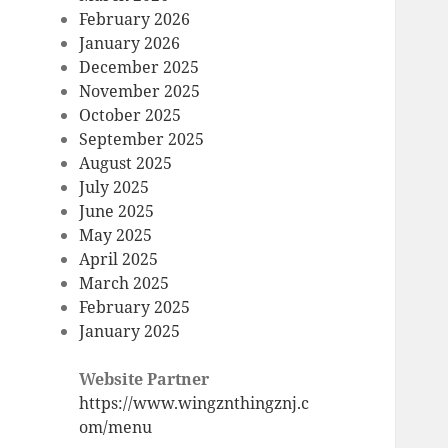
February 2026
January 2026
December 2025
November 2025
October 2025
September 2025
August 2025
July 2025
June 2025
May 2025
April 2025
March 2025
February 2025
January 2025
Website Partner
https://www.wingznthingznj.c
om/menu