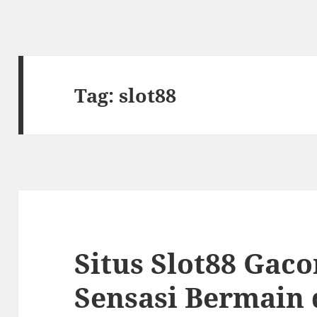
Tag:
slot88
Situs Slot88 Gac
Sensasi Bermain 