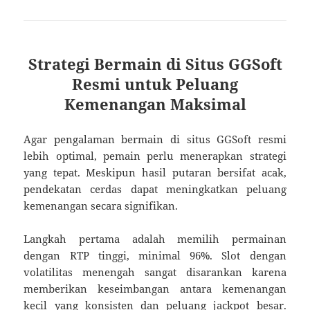
Strategi Bermain di Situs GGSoft
Resmi untuk Peluang
Kemenangan Maksimal
Agar pengalaman bermain di situs GGSoft resmi
lebih optimal, pemain perlu menerapkan strategi
yang tepat. Meskipun hasil putaran bersifat acak,
pendekatan cerdas dapat meningkatkan peluang
kemenangan secara signifikan.
Langkah pertama adalah memilih permainan
dengan RTP tinggi, minimal 96%. Slot dengan
volatilitas menengah sangat disarankan karena
memberikan keseimbangan antara kemenangan
kecil yang konsisten dan peluang jackpot besar.