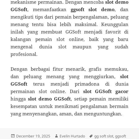
mekanisme permainan. Dengan mencoba
slot demo
GGSoft
, memanfaatkan
ggsoft slot demo
, dan
mengikuti tips dari pemain berpengalaman, peluang
menang tentu bisa lebih maksimal. Keunggulan
inilah yang membuat GGSoft menjadi favorit di
kalangan pemain slot online, baik yang baru
mengenal dunia slot maupun yang sudah
profesional.
Dengan berbagai fitur menarik, grafis memukau,
dan peluang menang yang menggiurkan,
slot
GGSoft
terus menjadi primadona di dunia
permainan slot online. Dari
slot GGSoft gacor
hingga
slot demo GGSoft
, setiap pemain memiliki
kesempatan untuk menikmati pengalaman bermain
yang menyenangkan, aman, dan menguntungkan.
Posted
Author
Tags
December 19, 2025
Evelin Hurtado
gg soft slot
,
ggsoft