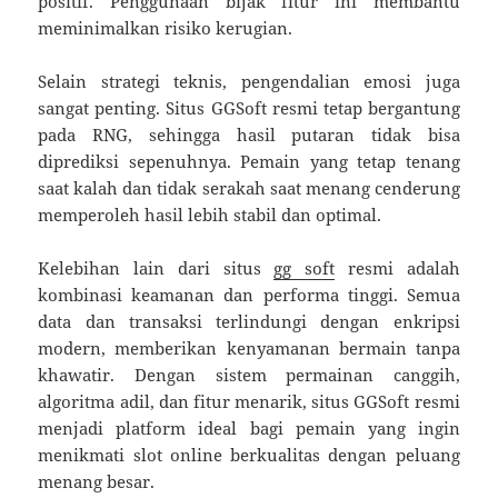
positif. Penggunaan bijak fitur ini membantu
meminimalkan risiko kerugian.
Selain strategi teknis, pengendalian emosi juga
sangat penting. Situs GGSoft resmi tetap bergantung
pada RNG, sehingga hasil putaran tidak bisa
diprediksi sepenuhnya. Pemain yang tetap tenang
saat kalah dan tidak serakah saat menang cenderung
memperoleh hasil lebih stabil dan optimal.
Kelebihan lain dari situs
gg soft
resmi adalah
kombinasi keamanan dan performa tinggi. Semua
data dan transaksi terlindungi dengan enkripsi
modern, memberikan kenyamanan bermain tanpa
khawatir. Dengan sistem permainan canggih,
algoritma adil, dan fitur menarik, situs GGSoft resmi
menjadi platform ideal bagi pemain yang ingin
menikmati slot online berkualitas dengan peluang
menang besar.