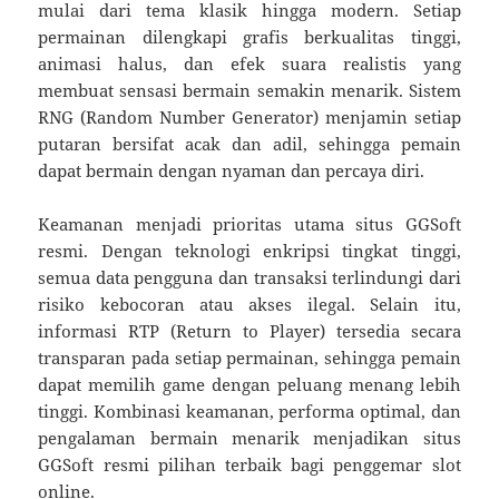
mulai dari tema klasik hingga modern. Setiap
permainan dilengkapi grafis berkualitas tinggi,
animasi halus, dan efek suara realistis yang
membuat sensasi bermain semakin menarik. Sistem
RNG (Random Number Generator) menjamin setiap
putaran bersifat acak dan adil, sehingga pemain
dapat bermain dengan nyaman dan percaya diri.
Keamanan menjadi prioritas utama situs GGSoft
resmi. Dengan teknologi enkripsi tingkat tinggi,
semua data pengguna dan transaksi terlindungi dari
risiko kebocoran atau akses ilegal. Selain itu,
informasi RTP (Return to Player) tersedia secara
transparan pada setiap permainan, sehingga pemain
dapat memilih game dengan peluang menang lebih
tinggi. Kombinasi keamanan, performa optimal, dan
pengalaman bermain menarik menjadikan situs
GGSoft resmi pilihan terbaik bagi penggemar slot
online.