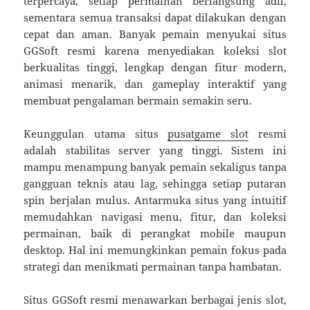
terpercaya, setiap permainan berlangsung adil,
sementara semua transaksi dapat dilakukan dengan
cepat dan aman. Banyak pemain menyukai situs
GGSoft resmi karena menyediakan koleksi slot
berkualitas tinggi, lengkap dengan fitur modern,
animasi menarik, dan gameplay interaktif yang
membuat pengalaman bermain semakin seru.
Keunggulan utama situs
pusatgame slot
resmi
adalah stabilitas server yang tinggi. Sistem ini
mampu menampung banyak pemain sekaligus tanpa
gangguan teknis atau lag, sehingga setiap putaran
spin berjalan mulus. Antarmuka situs yang intuitif
memudahkan navigasi menu, fitur, dan koleksi
permainan, baik di perangkat mobile maupun
desktop. Hal ini memungkinkan pemain fokus pada
strategi dan menikmati permainan tanpa hambatan.
Situs GGSoft resmi menawarkan berbagai jenis slot,