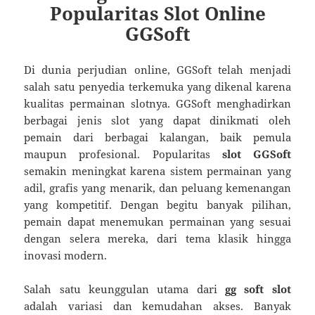
Popularitas Slot Online
GGSoft
Di dunia perjudian online, GGSoft telah menjadi
salah satu penyedia terkemuka yang dikenal karena
kualitas permainan slotnya. GGSoft menghadirkan
berbagai jenis slot yang dapat dinikmati oleh
pemain dari berbagai kalangan, baik pemula
maupun profesional. Popularitas
slot GGSoft
semakin meningkat karena sistem permainan yang
adil, grafis yang menarik, dan peluang kemenangan
yang kompetitif. Dengan begitu banyak pilihan,
pemain dapat menemukan permainan yang sesuai
dengan selera mereka, dari tema klasik hingga
inovasi modern.
Salah satu keunggulan utama dari
gg soft slot
adalah variasi dan kemudahan akses. Banyak