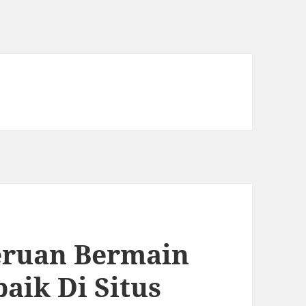
ruan Bermain
aik Di Situs