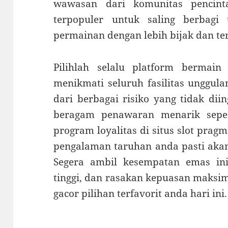
wawasan dari komunitas pencinta
terpopuler untuk saling berbagi
permainan dengan lebih bijak dan ter
Pilihlah selalu platform bermain 
menikmati seluruh fasilitas unggula
dari berbagai risiko yang tidak di
beragam penawaran menarik seper
program loyalitas di situs slot prag
pengalaman taruhan anda pasti akan
Segera ambil kesempatan emas ini,
tinggi, dan rasakan kepuasan maksim
gacor pilihan terfavorit anda hari ini.