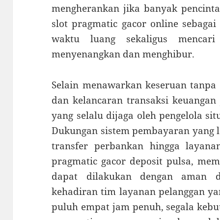
mengherankan jika banyak pencinta 
slot pragmatic gacor online sebagai
waktu luang sekaligus mencar
menyenangkan dan menghibur.
Selain menawarkan keseruan tanpa 
dan kelancaran transaksi keuangan
yang selalu dijaga oleh pengelola sit
Dukungan sistem pembayaran yang l
transfer perbankan hingga layanan
pragmatic gacor deposit pulsa, mema
dapat dilakukan dengan aman d
kehadiran tim layanan pelanggan y
puluh empat jam penuh, segala kebut