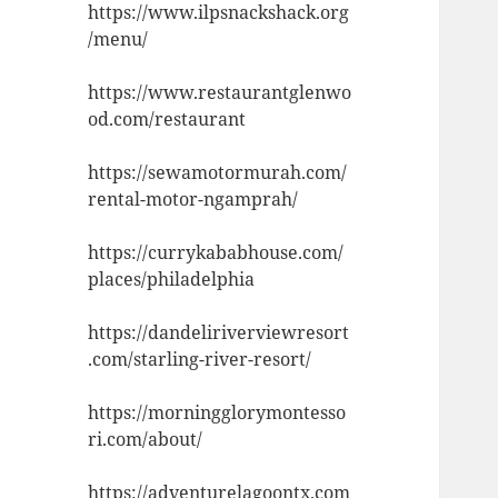
https://www.ilpsnackshack.org
/menu/
https://www.restaurantglenwo
od.com/restaurant
https://sewamotormurah.com/
rental-motor-ngamprah/
https://currykababhouse.com/
places/philadelphia
https://dandeliriverviewresort
.com/starling-river-resort/
https://morningglorymontesso
ri.com/about/
https://adventurelagoontx.com