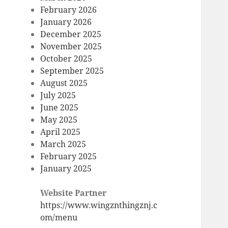
February 2026
January 2026
December 2025
November 2025
October 2025
September 2025
August 2025
July 2025
June 2025
May 2025
April 2025
March 2025
February 2025
January 2025
Website Partner
https://www.wingznthingznj.c
om/menu