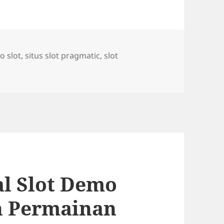
s
o slot
,
situs slot pragmatic
,
slot
eruan Bermain Dan Hiburan Terbaik Di Situs Slot Pragma
l Slot Demo
n Permainan