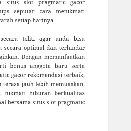
 situs slot pragmatic gacor
 tips seputar cara menikmati
arah setiap harinya.
secara teliti agar anda bisa
n secara optimal dan terhindar
inginkan. Dengan memanfaatkan
ti bonus anggota baru serta
matic gacor rekomendasi terbaik,
 terasa jauh lebih memuaskan.
 nikmati hiburan berkualitas
al bersama situs slot pragmatic