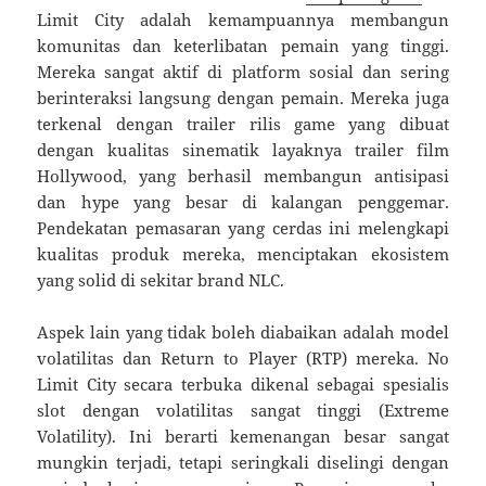
Limit City adalah kemampuannya membangun
komunitas dan keterlibatan pemain yang tinggi.
Mereka sangat aktif di platform sosial dan sering
berinteraksi langsung dengan pemain. Mereka juga
terkenal dengan trailer rilis game yang dibuat
dengan kualitas sinematik layaknya trailer film
Hollywood, yang berhasil membangun antisipasi
dan hype yang besar di kalangan penggemar.
Pendekatan pemasaran yang cerdas ini melengkapi
kualitas produk mereka, menciptakan ekosistem
yang solid di sekitar brand NLC.
Aspek lain yang tidak boleh diabaikan adalah model
volatilitas dan Return to Player (RTP) mereka. No
Limit City secara terbuka dikenal sebagai spesialis
slot dengan volatilitas sangat tinggi (Extreme
Volatility). Ini berarti kemenangan besar sangat
mungkin terjadi, tetapi seringkali diselingi dengan