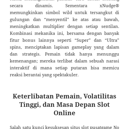
secara dinamis. Sementara xNudge®
memungkinkan simbol wild untuk tersangkut di
gulungan dan “menyentil” ke atas atau bawah,
meningkatkan multiplier dengan setiap sentilan.
Kombinasi mekanika ini, bersama dengan banyak
fitur bonus lainnya seperti “Super” dan “Ultra”
spins, menciptakan lapisan gameplay yang dalam
dan strategis. Pemain tidak hanya menunggu
kemenangan; mereka terlibat dalam sebuah narasi
interaktif di mana setiap putaran bisa memicu
reaksi berantai yang spektakuler.
Keterlibatan Pemain, Volatilitas
Tinggi, dan Masa Depan Slot
Online
Salah satu kunci kesuksesan situs
slot pusatgame
No