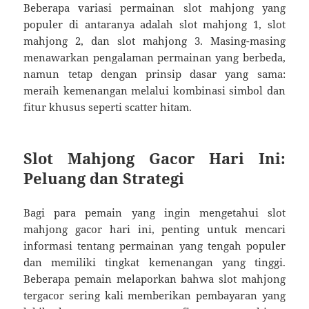
Beberapa variasi permainan slot mahjong yang
populer di antaranya adalah slot mahjong 1, slot
mahjong 2, dan slot mahjong 3. Masing-masing
menawarkan pengalaman permainan yang berbeda,
namun tetap dengan prinsip dasar yang sama:
meraih kemenangan melalui kombinasi simbol dan
fitur khusus seperti scatter hitam.
Slot Mahjong Gacor Hari Ini:
Peluang dan Strategi
Bagi para pemain yang ingin mengetahui slot
mahjong gacor hari ini, penting untuk mencari
informasi tentang permainan yang tengah populer
dan memiliki tingkat kemenangan yang tinggi.
Beberapa pemain melaporkan bahwa slot mahjong
tergacor sering kali memberikan pembayaran yang