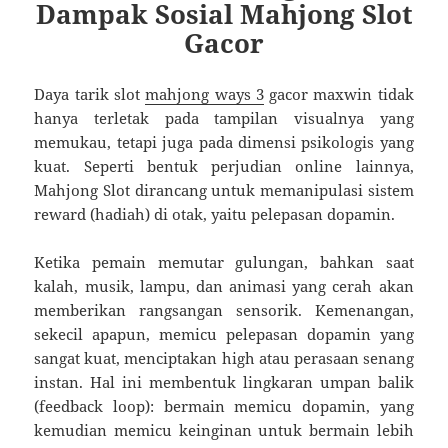
Dampak Sosial Mahjong Slot
Gacor
Daya tarik slot
mahjong ways 3
gacor maxwin tidak
hanya terletak pada tampilan visualnya yang
memukau, tetapi juga pada dimensi psikologis yang
kuat. Seperti bentuk perjudian online lainnya,
Mahjong Slot dirancang untuk memanipulasi sistem
reward (hadiah) di otak, yaitu pelepasan dopamin.
Ketika pemain memutar gulungan, bahkan saat
kalah, musik, lampu, dan animasi yang cerah akan
memberikan rangsangan sensorik. Kemenangan,
sekecil apapun, memicu pelepasan dopamin yang
sangat kuat, menciptakan high atau perasaan senang
instan. Hal ini membentuk lingkaran umpan balik
(feedback loop): bermain memicu dopamin, yang
kemudian memicu keinginan untuk bermain lebih