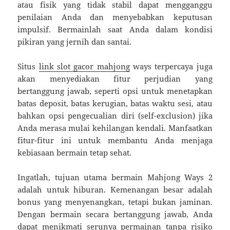
atau fisik yang tidak stabil dapat mengganggu
penilaian Anda dan menyebabkan keputusan
impulsif. Bermainlah saat Anda dalam kondisi
pikiran yang jernih dan santai.
Situs
link slot gacor mahjong
ways terpercaya juga
akan menyediakan fitur perjudian yang
bertanggung jawab, seperti opsi untuk menetapkan
batas deposit, batas kerugian, batas waktu sesi, atau
bahkan opsi pengecualian diri (self-exclusion) jika
Anda merasa mulai kehilangan kendali. Manfaatkan
fitur-fitur ini untuk membantu Anda menjaga
kebiasaan bermain tetap sehat.
Ingatlah, tujuan utama bermain Mahjong Ways 2
adalah untuk hiburan. Kemenangan besar adalah
bonus yang menyenangkan, tetapi bukan jaminan.
Dengan bermain secara bertanggung jawab, Anda
dapat menikmati serunya permainan tanpa risiko