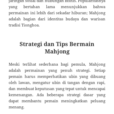
jaringan sosial dan hubungan bisnis. Popularitasnya
yang bertahan lama menunjukkan bahwa
permainan ini lebih dari sekadar hiburan; Mahjong
adalah bagian dari identitas budaya dan warisan
tradisi Tionghoa.
Strategi dan Tips Bermain
Mahjong
Meski terlihat sederhana bagi pemula, Mahjong
adalah permainan yang penuh strategi. Setiap
pemain harus memperhatikan ubin yang dibuang
oleh lawan, mengatur ubin di tangan dengan rapi,
dan membuat keputusan yang tepat untuk mencapai
kemenangan. Ada beberapa strategi dasar yang
dapat membantu pemain meningkatkan peluang
menang.