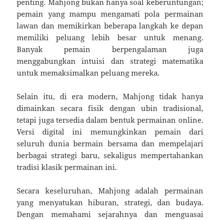
penting. Mahjong bukan hanya soal keberuntungan;
pemain yang mampu mengamati pola permainan
lawan dan memikirkan beberapa langkah ke depan
memiliki peluang lebih besar untuk menang.
Banyak pemain berpengalaman juga
menggabungkan intuisi dan strategi matematika
untuk memaksimalkan peluang mereka.
Selain itu, di era modern, Mahjong tidak hanya
dimainkan secara fisik dengan ubin tradisional,
tetapi juga tersedia dalam bentuk permainan online.
Versi digital ini memungkinkan pemain dari
seluruh dunia bermain bersama dan mempelajari
berbagai strategi baru, sekaligus mempertahankan
tradisi klasik permainan ini.
Secara keseluruhan, Mahjong adalah permainan
yang menyatukan hiburan, strategi, dan budaya.
Dengan memahami sejarahnya dan menguasai