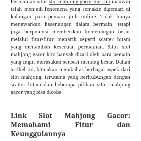
Permainan situs
slot mahjong gacor hari ini
maxwin
telah menjadi fenomena yang semakin digemari di
kalangan para pemain judi online. Tidak hanya
menawarkan kesenangan dalam bermain, tetapi
juga berpotensi memberikan kemenangan besar
melalui fitur-fitur menarik seperti scatter hitam
yang menambah keseruan permainan. Situs slot
mahjong gacor kini banyak dicari oleh para pemain
yang ingin merasakan sensasi menang besar. Dalam
artikel ini, kita akan membahas berbagai aspek dari
slot mahjong, terutama yang berhubungan dengan
scatter hitam dan beberapa pilihan situs mahjong
gacor yang bisa dicoba.
Link Slot Mahjong Gacor:
Memahami Fitur dan
Keunggulannya