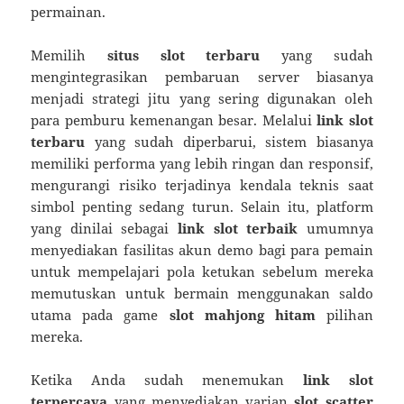
permainan.
Memilih
situs slot terbaru
yang sudah
mengintegrasikan pembaruan server biasanya
menjadi strategi jitu yang sering digunakan oleh
para pemburu kemenangan besar. Melalui
link slot
terbaru
yang sudah diperbarui, sistem biasanya
memiliki performa yang lebih ringan dan responsif,
mengurangi risiko terjadinya kendala teknis saat
simbol penting sedang turun. Selain itu, platform
yang dinilai sebagai
link slot terbaik
umumnya
menyediakan fasilitas akun demo bagi para pemain
untuk mempelajari pola ketukan sebelum mereka
memutuskan untuk bermain menggunakan saldo
utama pada game
slot mahjong hitam
pilihan
mereka.
Ketika Anda sudah menemukan
link slot
terpercaya
yang menyediakan varian
slot scatter