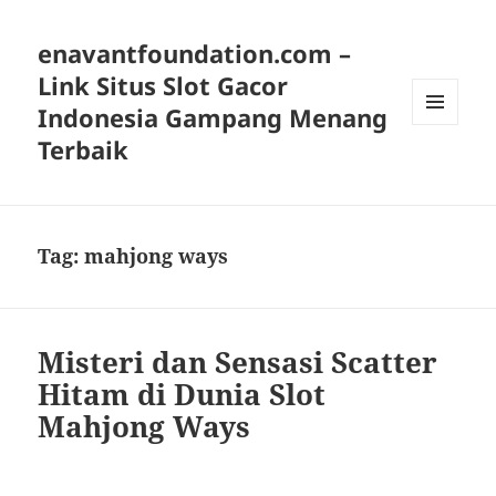
enavantfoundation.com –
Link Situs Slot Gacor
Indonesia Gampang Menang
MENU
Terbaik
AND
WIDGETS
Tag:
mahjong ways
Misteri dan Sensasi Scatter
Hitam di Dunia Slot
Mahjong Ways