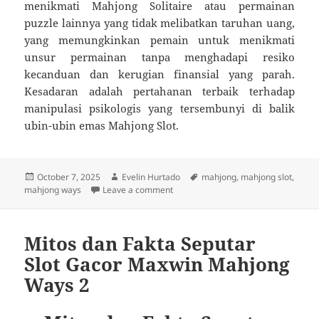
menikmati Mahjong Solitaire atau permainan
puzzle lainnya yang tidak melibatkan taruhan uang,
yang memungkinkan pemain untuk menikmati
unsur permainan tanpa menghadapi resiko
kecanduan dan kerugian finansial yang parah.
Kesadaran adalah pertahanan terbaik terhadap
manipulasi psikologis yang tersembunyi di balik
ubin-ubin emas Mahjong Slot.
Posted
Author
Tags
October 7, 2025
Evelin Hurtado
mahjong
,
mahjong slot
,
on
on Dimensi Psikologis dan Dampak S
mahjong ways
Leave a comment
Mitos dan Fakta Seputar
Slot Gacor Maxwin Mahjong
Ways 2