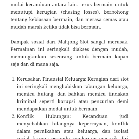
mulai kecanduan antara lain: terus bermain untuk
menutupi kerugian (chasing losses), berbohong
tentang kebiasaan bermain, dan merasa cemas atau
mudah marah ketika tidak bisa bermain.
Dampak sosial dari Mahjong Slot sangat merusak.
Permainan ini seringkali diakses dengan mudah,
memungkinkan seseorang untuk bermain kapan
saja dan di mana saja.
Kerusakan Finansial Keluarga: Kerugian dari slot
ini seringkali menghabiskan tabungan keluarga,
memicu hutang, dan bahkan memicu tindakan
kriminal seperti korupsi atau pencurian demi
mendapatkan modal untuk bermain.
Konflik Hubungan: Kecanduan judi
menyebabkan hilangnya kepercayaan, konflik
dalam pernikahan atau keluarga, dan isolasi
sosial, karena pecandu cenderung menarik diri