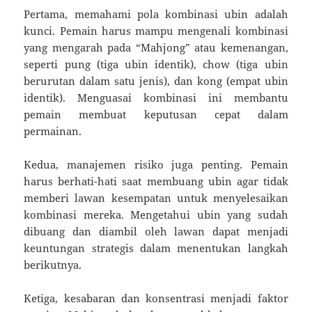
Pertama, memahami pola kombinasi ubin adalah
kunci. Pemain harus mampu mengenali kombinasi
yang mengarah pada “Mahjong” atau kemenangan,
seperti pung (tiga ubin identik), chow (tiga ubin
berurutan dalam satu jenis), dan kong (empat ubin
identik). Menguasai kombinasi ini membantu
pemain membuat keputusan cepat dalam
permainan.
Kedua, manajemen risiko juga penting. Pemain
harus berhati-hati saat membuang ubin agar tidak
memberi lawan kesempatan untuk menyelesaikan
kombinasi mereka. Mengetahui ubin yang sudah
dibuang dan diambil oleh lawan dapat menjadi
keuntungan strategis dalam menentukan langkah
berikutnya.
Ketiga, kesabaran dan konsentrasi menjadi faktor