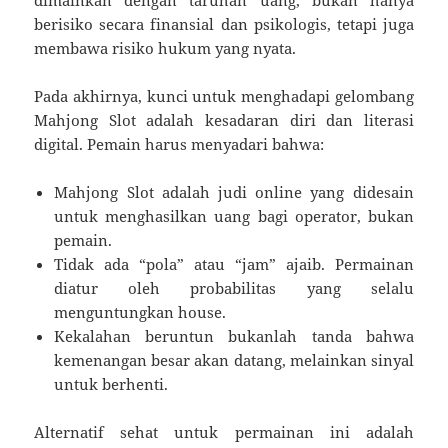
berisiko secara finansial dan psikologis, tetapi juga
membawa risiko hukum yang nyata.
Pada akhirnya, kunci untuk menghadapi gelombang
Mahjong Slot adalah kesadaran diri dan literasi
digital. Pemain harus menyadari bahwa:
Mahjong Slot adalah judi online yang didesain
untuk menghasilkan uang bagi operator, bukan
pemain.
Tidak ada “pola” atau “jam” ajaib. Permainan
diatur oleh probabilitas yang selalu
menguntungkan house.
Kekalahan beruntun bukanlah tanda bahwa
kemenangan besar akan datang, melainkan sinyal
untuk berhenti.
Alternatif sehat untuk permainan ini adalah