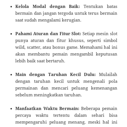
Kelola Modal dengan Baik:
Tentukan batas
bermain dan jangan tergoda untuk terus bermain
saat sudah mengalami kerugian.
Pahami Aturan dan Fitur Slot:
Setiap mesin slot
punya aturan dan fitur khusus, seperti simbol
wild, scatter, atau bonus game. Memahami hal ini
akan membantu pemain mengambil keputusan
lebih baik saat bertaruh.
Main dengan Taruhan Kecil Dulu:
Mulailah
dengan taruhan kecil untuk mengenali pola
permainan dan mencari peluang kemenangan
sebelum meningkatkan taruhan.
Manfaatkan Waktu Bermain:
Beberapa pemain
percaya waktu tertentu dalam sehari bisa
mempengaruhi peluang menang, meski hal ini