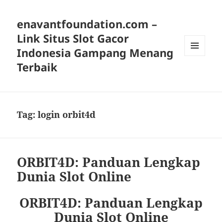
enavantfoundation.com –
Link Situs Slot Gacor
Indonesia Gampang Menang
MENU
Terbaik
AND
WIDGETS
Tag:
login orbit4d
ORBIT4D: Panduan Lengkap
Dunia Slot Online
ORBIT4D: Panduan Lengkap
Dunia Slot Online