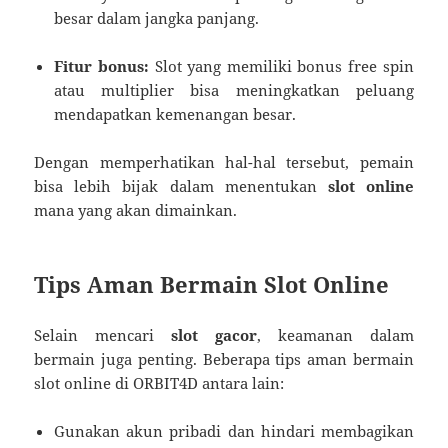
besar dalam jangka panjang.
Fitur bonus:
Slot yang memiliki bonus free spin
atau multiplier bisa meningkatkan peluang
mendapatkan kemenangan besar.
Dengan memperhatikan hal-hal tersebut, pemain
bisa lebih bijak dalam menentukan
slot online
mana yang akan dimainkan.
Tips Aman Bermain Slot Online
Selain mencari
slot gacor
, keamanan dalam
bermain juga penting. Beberapa tips aman bermain
slot online di ORBIT4D antara lain:
Gunakan akun pribadi dan hindari membagikan