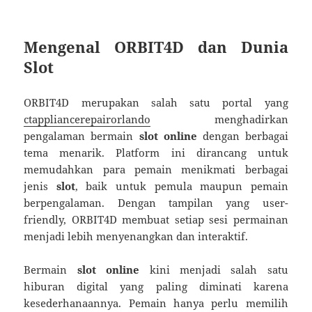
Mengenal ORBIT4D dan Dunia
Slot
ORBIT4D merupakan salah satu portal yang
ctappliancerepairorlando
menghadirkan
pengalaman bermain
slot online
dengan berbagai
tema menarik. Platform ini dirancang untuk
memudahkan para pemain menikmati berbagai
jenis
slot
, baik untuk pemula maupun pemain
berpengalaman. Dengan tampilan yang user-
friendly, ORBIT4D membuat setiap sesi permainan
menjadi lebih menyenangkan dan interaktif.
Bermain
slot online
kini menjadi salah satu
hiburan digital yang paling diminati karena
kesederhanaannya. Pemain hanya perlu memilih