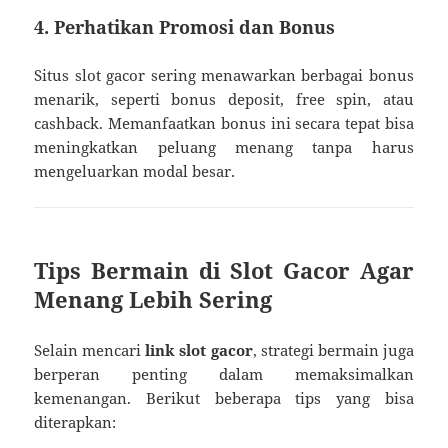
4. Perhatikan Promosi dan Bonus
Situs slot gacor sering menawarkan berbagai bonus
menarik, seperti bonus deposit, free spin, atau
cashback. Memanfaatkan bonus ini secara tepat bisa
meningkatkan peluang menang tanpa harus
mengeluarkan modal besar.
Tips Bermain di Slot Gacor Agar
Menang Lebih Sering
Selain mencari
link slot gacor
, strategi bermain juga
berperan penting dalam memaksimalkan
kemenangan. Berikut beberapa tips yang bisa
diterapkan: