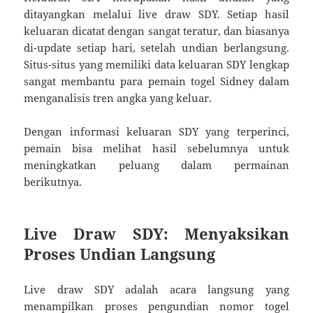
ditayangkan melalui live draw SDY. Setiap hasil
keluaran dicatat dengan sangat teratur, dan biasanya
di-update setiap hari, setelah undian berlangsung.
Situs-situs yang memiliki data keluaran SDY lengkap
sangat membantu para pemain togel Sidney dalam
menganalisis tren angka yang keluar.
Dengan informasi keluaran SDY yang terperinci,
pemain bisa melihat hasil sebelumnya untuk
meningkatkan peluang dalam permainan
berikutnya.
Live Draw SDY: Menyaksikan
Proses Undian Langsung
Live draw SDY adalah acara langsung yang
menampilkan proses pengundian nomor togel