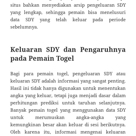
situs bahkan menyediakan arsip pengeluaran SDY
yang lengkap, sehingga pemain bisa menelusuri
data SDY yang telah keluar pada periode
sebelumnya.
Keluaran SDY dan Pengaruhnya
pada Pemain Togel
Bagi para pemain togel, pengeluaran SDY atau
keluaran SDY adalah informasi yang sangat penting.
Hasil ini tidak hanya digunakan untuk menentukan
angka yang keluar, tetapi juga menjadi dasar dalam
perhitungan prediksi untuk taruhan selanjutnya.
Banyak pemain togel yang menggunakan data SDY
untuk merumuskan angka-angka yang
kemungkinan besar akan keluar di sesi berikutnya.
Oleh karena itu, informasi mengenai keluaran