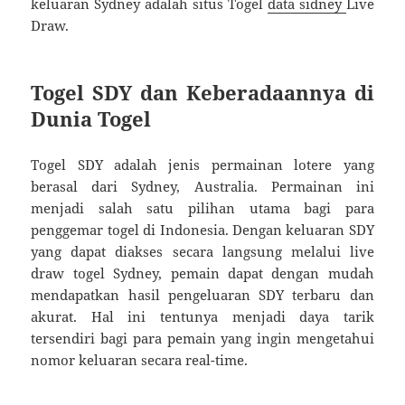
keluaran Sydney adalah situs Togel
data sidney
Live
Draw.
Togel SDY dan Keberadaannya di
Dunia Togel
Togel SDY adalah jenis permainan lotere yang
berasal dari Sydney, Australia. Permainan ini
menjadi salah satu pilihan utama bagi para
penggemar togel di Indonesia. Dengan keluaran SDY
yang dapat diakses secara langsung melalui live
draw togel Sydney, pemain dapat dengan mudah
mendapatkan hasil pengeluaran SDY terbaru dan
akurat. Hal ini tentunya menjadi daya tarik
tersendiri bagi para pemain yang ingin mengetahui
nomor keluaran secara real-time.