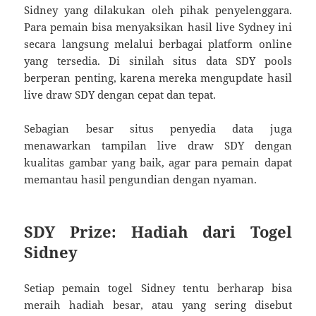
Sidney yang dilakukan oleh pihak penyelenggara.
Para pemain bisa menyaksikan hasil live Sydney ini
secara langsung melalui berbagai platform online
yang tersedia. Di sinilah situs data SDY pools
berperan penting, karena mereka mengupdate hasil
live draw SDY dengan cepat dan tepat.
Sebagian besar situs penyedia data juga
menawarkan tampilan live draw SDY dengan
kualitas gambar yang baik, agar para pemain dapat
memantau hasil pengundian dengan nyaman.
SDY Prize: Hadiah dari Togel
Sidney
Setiap pemain togel Sidney tentu berharap bisa
meraih hadiah besar, atau yang sering disebut