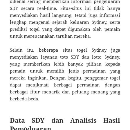
dikenal sering memberikan informasi pengeluaran
SDY secara real-time. Situs-situs ini tidak hanya
menyediakan hasil langsung, tetapi juga informasi
lengkap mengenai sejarah keluaran Sydney, serta
prediksi togel yang dapat digunakan oleh pemain
untuk merencanakan taruhan mereka.
Selain itu, beberapa situs togel Sydney juga
menyediakan layanan toto SDY dan lotto Sydney,
yang memberikan lebih banyak pilihan kepada
pemain untuk memilih jenis permainan yang
mereka inginkan. Dengan begitu, penggemar togel
dapat menikmati berbagai permainan dengan
berbagai fitur menarik dan peluang menang yang
berbeda-beda.
Data SDY dan Analisis Hasil
Pengeluaran