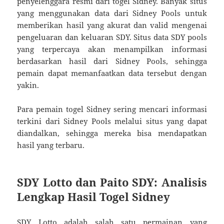
penyelenggara resmi dari togel Sidney. Banyak situs
yang menggunakan data dari Sidney Pools untuk
memberikan hasil yang akurat dan valid mengenai
pengeluaran dan keluaran SDY. Situs data SDY pools
yang terpercaya akan menampilkan informasi
berdasarkan hasil dari Sidney Pools, sehingga
pemain dapat memanfaatkan data tersebut dengan
yakin.
Para pemain togel Sidney sering mencari informasi
terkini dari Sidney Pools melalui situs yang dapat
diandalkan, sehingga mereka bisa mendapatkan
hasil yang terbaru.
SDY Lotto dan Paito SDY: Analisis
Lengkap Hasil Togel Sidney
SDY Lotto adalah salah satu permainan yang