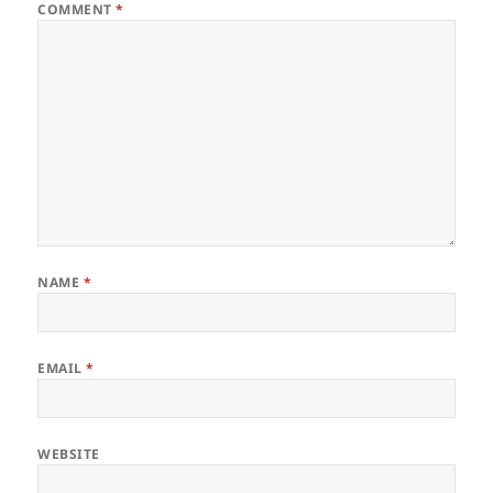
COMMENT
*
NAME
*
EMAIL
*
WEBSITE