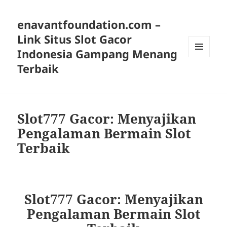
enavantfoundation.com –
Link Situs Slot Gacor
Indonesia Gampang Menang
MENU
Terbaik
AND
WIDGETS
Slot777 Gacor: Menyajikan
Pengalaman Bermain Slot
Terbaik
Slot777 Gacor: Menyajikan
Pengalaman Bermain Slot