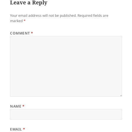
Leave a Reply
Your email address will not be published.
Required fields are
marked
*
COMMENT
*
NAME
*
EMAIL
*