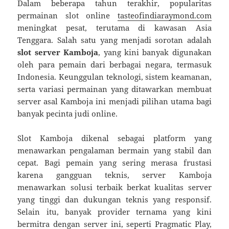
Dalam beberapa tahun terakhir, popularitas
permainan slot online
tasteofindiaraymond.com
meningkat pesat, terutama di kawasan Asia
Tenggara. Salah satu yang menjadi sorotan adalah
slot server Kamboja
, yang kini banyak digunakan
oleh para pemain dari berbagai negara, termasuk
Indonesia. Keunggulan teknologi, sistem keamanan,
serta variasi permainan yang ditawarkan membuat
server asal Kamboja ini menjadi pilihan utama bagi
banyak pecinta judi online.
Slot Kamboja dikenal sebagai platform yang
menawarkan pengalaman bermain yang stabil dan
cepat. Bagi pemain yang sering merasa frustasi
karena gangguan teknis, server Kamboja
menawarkan solusi terbaik berkat kualitas server
yang tinggi dan dukungan teknis yang responsif.
Selain itu, banyak provider ternama yang kini
bermitra dengan server ini, seperti Pragmatic Play,