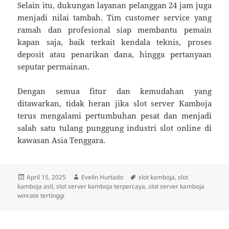
Selain itu, dukungan layanan pelanggan 24 jam juga
menjadi nilai tambah. Tim customer service yang
ramah dan profesional siap membantu pemain
kapan saja, baik terkait kendala teknis, proses
deposit atau penarikan dana, hingga pertanyaan
seputar permainan.
Dengan semua fitur dan kemudahan yang
ditawarkan, tidak heran jika slot server Kamboja
terus mengalami pertumbuhan pesat dan menjadi
salah satu tulang punggung industri slot online di
kawasan Asia Tenggara.
Posted
Author
Tags
April 15, 2025
Evelin Hurtado
slot kamboja
,
slot
on
kamboja asli
,
slot server kamboja terpercaya
,
slot server kamboja
winrate tertinggi