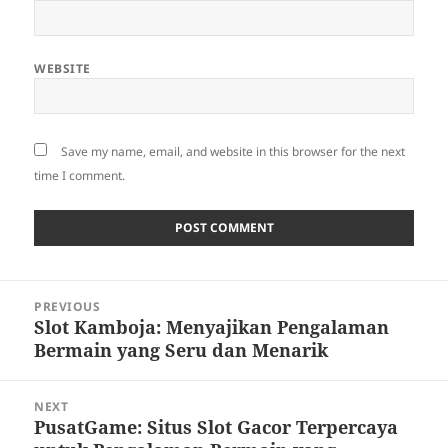
WEBSITE
Save my name, email, and website in this browser for the next
time I comment.
Post
PREVIOUS
navigation
Slot Kamboja: Menyajikan Pengalaman
Previous
Bermain yang Seru dan Menarik
post:
NEXT
PusatGame: Situs Slot Gacor Terpercaya
Next