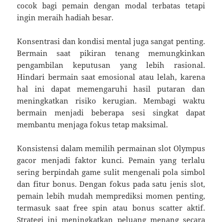
cocok bagi pemain dengan modal terbatas tetapi
ingin meraih hadiah besar.
Konsentrasi dan kondisi mental juga sangat penting.
Bermain saat pikiran tenang memungkinkan
pengambilan keputusan yang lebih rasional.
Hindari bermain saat emosional atau lelah, karena
hal ini dapat memengaruhi hasil putaran dan
meningkatkan risiko kerugian. Membagi waktu
bermain menjadi beberapa sesi singkat dapat
membantu menjaga fokus tetap maksimal.
Konsistensi dalam memilih permainan slot Olympus
gacor menjadi faktor kunci. Pemain yang terlalu
sering berpindah game sulit mengenali pola simbol
dan fitur bonus. Dengan fokus pada satu jenis slot,
pemain lebih mudah memprediksi momen penting,
termasuk saat free spin atau bonus scatter aktif.
Strategi ini meningkatkan peluang menang secara