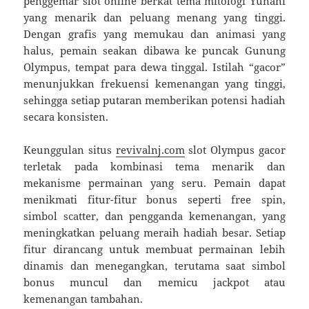
penggemar slot online berkat tema mitologi Yunani
yang menarik dan peluang menang yang tinggi.
Dengan grafis yang memukau dan animasi yang
halus, pemain seakan dibawa ke puncak Gunung
Olympus, tempat para dewa tinggal. Istilah “gacor”
menunjukkan frekuensi kemenangan yang tinggi,
sehingga setiap putaran memberikan potensi hadiah
secara konsisten.
Keunggulan situs
revivalnj.com
slot Olympus gacor
terletak pada kombinasi tema menarik dan
mekanisme permainan yang seru. Pemain dapat
menikmati fitur-fitur bonus seperti free spin,
simbol scatter, dan pengganda kemenangan, yang
meningkatkan peluang meraih hadiah besar. Setiap
fitur dirancang untuk membuat permainan lebih
dinamis dan menegangkan, terutama saat simbol
bonus muncul dan memicu jackpot atau
kemenangan tambahan.