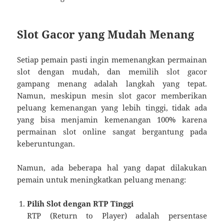
Slot Gacor yang Mudah Menang
Setiap pemain pasti ingin memenangkan permainan
slot dengan mudah, dan memilih slot gacor
gampang menang adalah langkah yang tepat.
Namun, meskipun mesin slot gacor memberikan
peluang kemenangan yang lebih tinggi, tidak ada
yang bisa menjamin kemenangan 100% karena
permainan slot online sangat bergantung pada
keberuntungan.
Namun, ada beberapa hal yang dapat dilakukan
pemain untuk meningkatkan peluang menang:
Pilih Slot dengan RTP Tinggi
RTP (Return to Player) adalah persentase