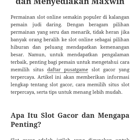
dan Menyediakan Maxwin
Permainan slot online semakin populer di kalangan
pemain judi daring. Dengan beragam pilihan
permainan yang seru dan menarik, tidak heran jika
banyak orang beralih ke slot online sebagai pilihan
hiburan dan peluang mendapatkan kemenangan
besar. Namun, untuk mendapatkan pengalaman
terbaik, penting bagi pemain untuk mengetahui cara
memilih situs
daftar pusatgame
slot gacor yang
terpercaya. Artikel ini akan memberikan informasi
lengkap tentang slot gacor, cara memilih situs slot
terpercaya, serta tips untuk menang lebih mudah.
Apa Itu Slot Gacor dan Mengapa
Penting?