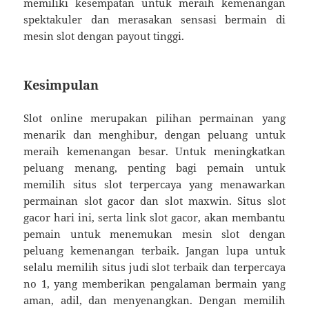
memiliki kesempatan untuk meraih kemenangan
spektakuler dan merasakan sensasi bermain di
mesin slot dengan payout tinggi.
Kesimpulan
Slot online merupakan pilihan permainan yang
menarik dan menghibur, dengan peluang untuk
meraih kemenangan besar. Untuk meningkatkan
peluang menang, penting bagi pemain untuk
memilih situs slot terpercaya yang menawarkan
permainan slot gacor dan slot maxwin. Situs slot
gacor hari ini, serta link slot gacor, akan membantu
pemain untuk menemukan mesin slot dengan
peluang kemenangan terbaik. Jangan lupa untuk
selalu memilih situs judi slot terbaik dan terpercaya
no 1, yang memberikan pengalaman bermain yang
aman, adil, dan menyenangkan. Dengan memilih