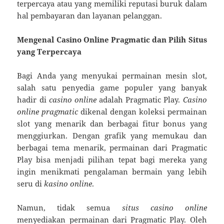
terpercaya atau yang memiliki reputasi buruk dalam
hal pembayaran dan layanan pelanggan.
Mengenal Casino Online Pragmatic dan Pilih Situs
yang Terpercaya
Bagi Anda yang menyukai permainan mesin slot,
salah satu penyedia game populer yang banyak
hadir di
casino online
adalah Pragmatic Play.
Casino
online pragmatic
dikenal dengan koleksi permainan
slot yang menarik dan berbagai fitur bonus yang
menggiurkan. Dengan grafik yang memukau dan
berbagai tema menarik, permainan dari Pragmatic
Play bisa menjadi pilihan tepat bagi mereka yang
ingin menikmati pengalaman bermain yang lebih
seru di
kasino online
.
Namun, tidak semua
situs casino online
menyediakan permainan dari Pragmatic Play. Oleh