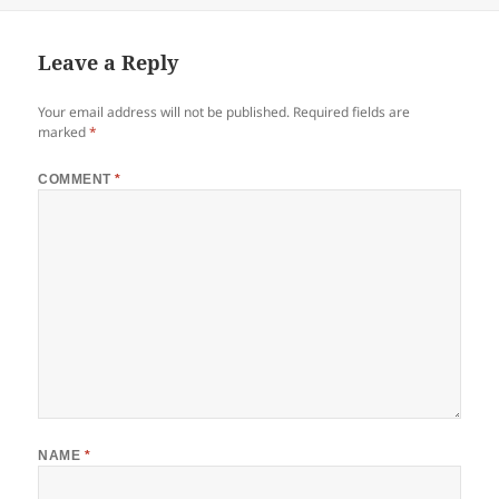
Leave a Reply
Your email address will not be published.
Required fields are
marked
*
COMMENT
*
NAME
*