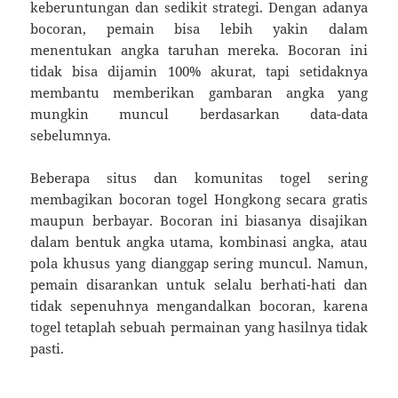
keberuntungan dan sedikit strategi. Dengan adanya
bocoran, pemain bisa lebih yakin dalam
menentukan angka taruhan mereka. Bocoran ini
tidak bisa dijamin 100% akurat, tapi setidaknya
membantu memberikan gambaran angka yang
mungkin muncul berdasarkan data-data
sebelumnya.
Beberapa situs dan komunitas togel sering
membagikan bocoran togel Hongkong secara gratis
maupun berbayar. Bocoran ini biasanya disajikan
dalam bentuk angka utama, kombinasi angka, atau
pola khusus yang dianggap sering muncul. Namun,
pemain disarankan untuk selalu berhati-hati dan
tidak sepenuhnya mengandalkan bocoran, karena
togel tetaplah sebuah permainan yang hasilnya tidak
pasti.