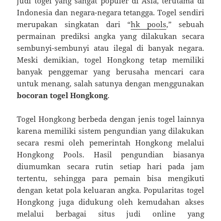
judi togel yang sangat populer di Asia, terutama di
Indonesia dan negara-negara tetangga. Togel sendiri
merupakan singkatan dari “
hk pools
,” sebuah
permainan prediksi angka yang dilakukan secara
sembunyi-sembunyi atau ilegal di banyak negara.
Meski demikian, togel Hongkong tetap memiliki
banyak penggemar yang berusaha mencari cara
untuk menang, salah satunya dengan menggunakan
bocoran togel Hongkong
.
Togel Hongkong berbeda dengan jenis togel lainnya
karena memiliki sistem pengundian yang dilakukan
secara resmi oleh pemerintah Hongkong melalui
Hongkong Pools. Hasil pengundian biasanya
diumumkan secara rutin setiap hari pada jam
tertentu, sehingga para pemain bisa mengikuti
dengan ketat pola keluaran angka. Popularitas togel
Hongkong juga didukung oleh kemudahan akses
melalui berbagai situs judi online yang