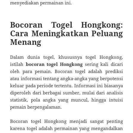
menyediakan permainan ini.
Bocoran Togel Hongkong:
Cara Meningkatkan Peluang
Menang
Dalam dunia togel, khususnya togel Hongkong,
istilah
bocoran togel Hongkong
sering kali dicari
oleh para pemain. Bocoran togel adalah prediksi
atau informasi tentang angka-angka yang berpotensi
keluar pada periode tertentu. Informasi ini biasanya
diperoleh dari berbagai sumber, mulai dari analisis
statistik, pola angka yang muncul, hingga intuisi
pemain berpengalaman.
Bocoran togel Hongkong menjadi sangat penting
karena togel adalah permainan yang mengandalkan