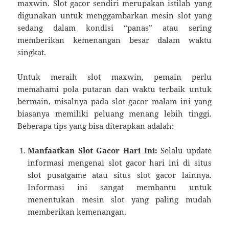
maxwin. Slot gacor sendiri merupakan istilah yang
digunakan untuk menggambarkan mesin slot yang
sedang dalam kondisi “panas” atau sering
memberikan kemenangan besar dalam waktu
singkat.
Untuk meraih slot maxwin, pemain perlu
memahami pola putaran dan waktu terbaik untuk
bermain, misalnya pada slot gacor malam ini yang
biasanya memiliki peluang menang lebih tinggi.
Beberapa tips yang bisa diterapkan adalah:
Manfaatkan Slot Gacor Hari Ini:
Selalu update
informasi mengenai slot gacor hari ini di situs
slot pusatgame atau situs slot gacor lainnya.
Informasi ini sangat membantu untuk
menentukan mesin slot yang paling mudah
memberikan kemenangan.