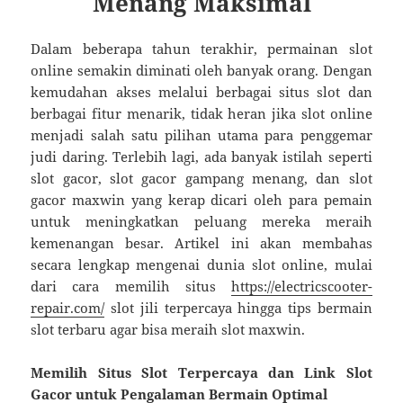
Menang Maksimal
Dalam beberapa tahun terakhir, permainan slot
online semakin diminati oleh banyak orang. Dengan
kemudahan akses melalui berbagai situs slot dan
berbagai fitur menarik, tidak heran jika slot online
menjadi salah satu pilihan utama para penggemar
judi daring. Terlebih lagi, ada banyak istilah seperti
slot gacor, slot gacor gampang menang, dan slot
gacor maxwin yang kerap dicari oleh para pemain
untuk meningkatkan peluang mereka meraih
kemenangan besar. Artikel ini akan membahas
secara lengkap mengenai dunia slot online, mulai
dari cara memilih situs
https://electricscooter-
repair.com/
slot jili terpercaya hingga tips bermain
slot terbaru agar bisa meraih slot maxwin.
Memilih Situs Slot Terpercaya dan Link Slot
Gacor untuk Pengalaman Bermain Optimal