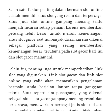
Salah satu faktor penting dalam bermain slot online
adalah memilih situs slot yang resmi dan terpercaya.
Situs judi slot online gampang menang tentu
menjadi incaran setiap pemain karena memberikan
peluang lebih besar untuk meraih kemenangan.
Situs slot gacor saat ini banyak dicari karena dikenal
sebagai platform yang sering memberikan
kemenangan besar, terutama pada slot gacor hari ini
dan slot gacor malam ini.
Selain itu, penting juga untuk memperhatikan link
slot yang digunakan. Link slot gacor dan link slot
online yang valid akan memastikan pengalaman
bermain Anda berjalan lancar tanpa gangguan
teknis. Situs seperti slot pusatgame, yang dikenal
sebagai situs
slot gacor gampang menang
resmi dan
terpercaya, menawarkan berbagai jenis slot terbaru
yang selalu update sehingga Anda tidak akan