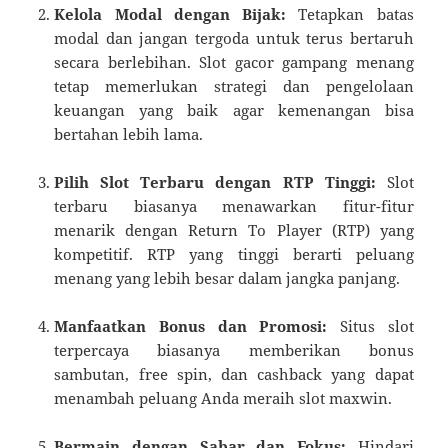
Kelola Modal dengan Bijak:
Tetapkan batas
modal dan jangan tergoda untuk terus bertaruh
secara berlebihan. Slot gacor gampang menang
tetap memerlukan strategi dan pengelolaan
keuangan yang baik agar kemenangan bisa
bertahan lebih lama.
Pilih Slot Terbaru dengan RTP Tinggi:
Slot
terbaru biasanya menawarkan fitur-fitur
menarik dengan Return To Player (RTP) yang
kompetitif. RTP yang tinggi berarti peluang
menang yang lebih besar dalam jangka panjang.
Manfaatkan Bonus dan Promosi:
Situs slot
terpercaya biasanya memberikan bonus
sambutan, free spin, dan cashback yang dapat
menambah peluang Anda meraih slot maxwin.
Bermain dengan Sabar dan Fokus:
Hindari