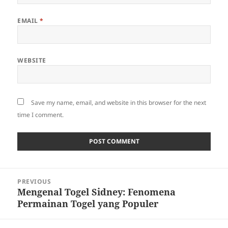
EMAIL
*
WEBSITE
Save my name, email, and website in this browser for the next
time I comment.
Post
PREVIOUS
navigation
Mengenal Togel Sidney: Fenomena
Previous
Permainan Togel yang Populer
post: