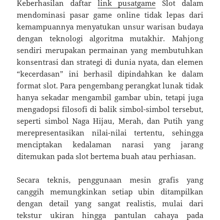
Keberhasilan daftar
link pusatgame
Slot dalam
mendominasi pasar game online tidak lepas dari
kemampuannya menyatukan unsur warisan budaya
dengan teknologi algoritma mutakhir. Mahjong
sendiri merupakan permainan yang membutuhkan
konsentrasi dan strategi di dunia nyata, dan elemen
“kecerdasan” ini berhasil dipindahkan ke dalam
format slot. Para pengembang perangkat lunak tidak
hanya sekadar mengambil gambar ubin, tetapi juga
mengadopsi filosofi di balik simbol-simbol tersebut,
seperti simbol Naga Hijau, Merah, dan Putih yang
merepresentasikan nilai-nilai tertentu, sehingga
menciptakan kedalaman narasi yang jarang
ditemukan pada slot bertema buah atau perhiasan.
Secara teknis, penggunaan mesin grafis yang
canggih memungkinkan setiap ubin ditampilkan
dengan detail yang sangat realistis, mulai dari
tekstur ukiran hingga pantulan cahaya pada