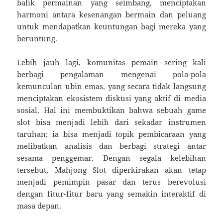
balik permainan yang seimbang, menciptakan
harmoni antara kesenangan bermain dan peluang
untuk mendapatkan keuntungan bagi mereka yang
beruntung.
Lebih jauh lagi, komunitas pemain sering kali
berbagi pengalaman mengenai pola-pola
kemunculan ubin emas, yang secara tidak langsung
menciptakan ekosistem diskusi yang aktif di media
sosial. Hal ini membuktikan bahwa sebuah game
slot bisa menjadi lebih dari sekadar instrumen
taruhan; ia bisa menjadi topik pembicaraan yang
melibatkan analisis dan berbagi strategi antar
sesama penggemar. Dengan segala kelebihan
tersebut, Mahjong Slot diperkirakan akan tetap
menjadi pemimpin pasar dan terus berevolusi
dengan fitur-fitur baru yang semakin interaktif di
masa depan.