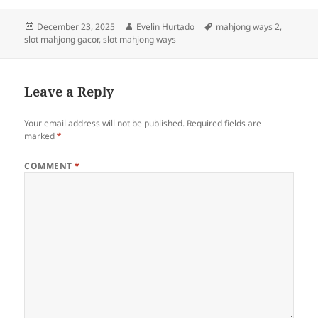
Posted
Author
Tags
December 23, 2025
Evelin Hurtado
mahjong ways 2
,
on
slot mahjong gacor
,
slot mahjong ways
Leave a Reply
Your email address will not be published.
Required fields are
marked
*
COMMENT
*